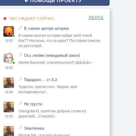
ПОМОЩЬ ПРОЕКТУ
ЛЕНТА
ОБСУЖДАЮТ СЕЙЧАС
В самом центре шторма
В самом центре шторма найди свой покой.
Как?? Наталья, что за идея? Поставлю плюсик,
12:53
но растолкуй.
Ось любви (невидимый закон)
Ивлев Василий, спасибоооооо!!! 🤗👍👍👍✨
12:50
Парадокс... ст.5.2
Чудесно, прелестно!.. Мария, мои
аплодисменты!..
12:38
Не грусти
OrangutanG, приятны добрые слова из
джунглей... Спасибо!..
12:20
Земляника
Reznik Nik, спасибо большое!..