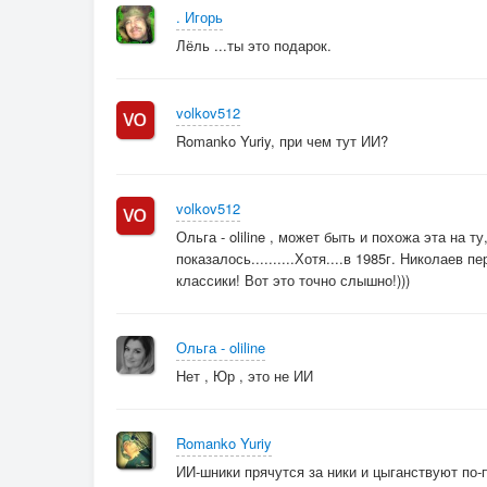
. Игорь
Лёль ...ты это подарок.
volkov512
Romanko Yuriy, при чем тут ИИ?
volkov512
Ольга - oliline , может быть и похожа эта на 
показалось..........Хотя....в 1985г. Николаев
классики! Вот это точно слышно!)))
Ольга - oliline
Нет , Юр , это не ИИ
Romanko Yuriy
ИИ-шники прячутся за ники и цыганствуют по-по