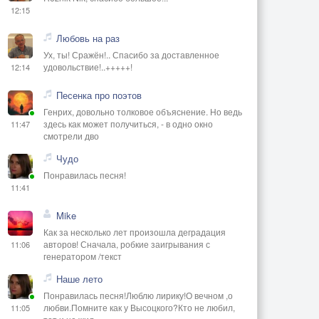
12:15
Любовь на раз
Ух, ты! Сражён!.. Спасибо за доставленное
удовольствие!..+++++!
12:14
Песенка про поэтов
Генрих, довольно толковое объяснение. Но ведь
здесь как может получиться, - в одно окно
11:47
смотрели дво
Чудо
Понравилась песня!
11:41
Mike
Как за несколько лет произошла деградация
авторов! Сначала, робкие заигрывания с
11:06
генератором /текст
Наше лето
Понравилась песня!Люблю лирику!О вечном ,о
любви.Помните как у Высоцкого?Кто не любил,
11:05