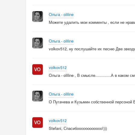
Ольга - oliline
Можете удалить мои комменты , если не нрав
Ольга - oliline
volkov512, ну послушайте их песню Две звез
volkov512
Ольга - oliline , В смысле.............А в каком 
Ольга - oliline
О Пугачева и Кузьмин собственной персоной В 
volkov512
Stefani, Спасибоооооооооооо!)))