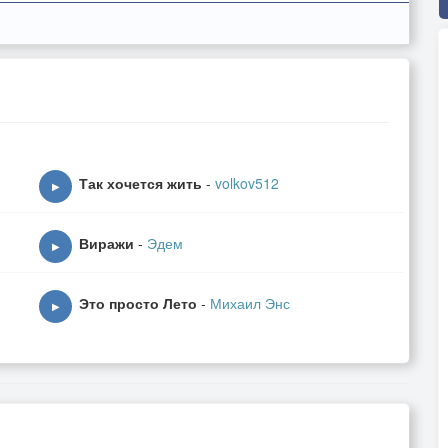
Так хочется жить
-
volkov512
▶
Виражи
-
Эдем
▶
Это просто Лето
-
Михаил Энс
▶