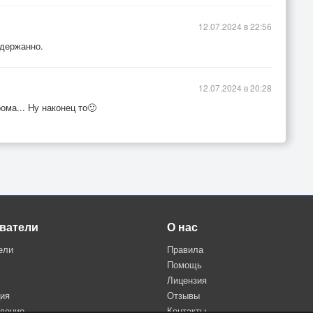
12.07.2024 в 22:56
сдержанно.
12.07.2024 в 20:28
ома... Ну наконец то🙂
ватели
О нас
ели
Правила
Помощь
Лицензия
ция
Отзывы
дение
Контакты