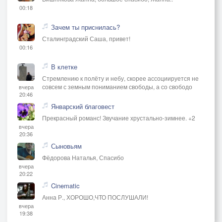
00:18
Зачем ты приснилась?
Сталинградский Саша, привет!
00:16
В клетке
Стремлению к полёту и небу, скорее ассоциируется не
совсем с земным пониманием свободы, а со свободо
вчера
20:46
Январский благовест
Прекрасный романс! Звучание хрустально-зимнее. +2
вчера
20:36
Сыновьям
Фёдорова Наталья, Спасибо
вчера
20:22
Cinematic
Анна Р., ХОРОШО,ЧТО ПОСЛУШАЛИ!
вчера
19:38