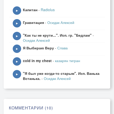
спокойный сон
Капитан
-
Radiolus
волна за волной
▶
а где-то идет война
Гравитация
-
Осидак Алексей
▶
Тепло на крыше, пригрелись мыши
"Как ты не крути...". Исп. гр. "Бедлам"
-
и кот лениво хвостом колышет..
▶
Осидак Алексей
в квартирах люди живьем зарыты
Я Выбираю Веру
-
Слава
ладони сжаты, сердца закрыты..
▶
cold in my chest
-
казарян тигран
волна за волной
▶
ярче свет
"Я был уже когда-то старым". Исп. Ванька
волна за волной..
▶
Встанька.
-
Осидак Алексей
заколочена накрест дверь
волна за волной..
сомнений нет
волна за волной
иногда просыпается зверь..
КОММЕНТАРИИ (10)