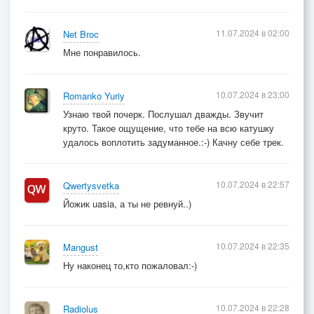
11.07.2024 в 02:00
Net Broc
Мне понравилось.
10.07.2024 в 23:00
Romanko Yuriy
Узнаю твой почерк. Послушал дважды. Звучит
круто. Такое ощущение, что тебе на всю катушку
удалось воплотить задуманное.:-) Качну себе трек.
10.07.2024 в 22:57
Qwertysvetka
Йожик uasia, а ты не ревнуй..)
10.07.2024 в 22:35
Mangust
Ну наконец то,кто пожаловал:-)
10.07.2024 в 22:28
Radiolus