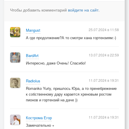
Звенит капель,полноводны реки
Чтобы добавить комментарий
войдите на сайт
.
в Афинах греки,веков во веки!
Медали,ленты и комплименты
цветы, кометы и континенты..
25.07.2024 в 11:58
Mangust
А где продолжение?А то смотри хана гортензиям:-)
волна за волной
дыханье звёзд
волна за волной..
13.07.2024 в 22:59
BardArt
мне страшно увидеть край
Интересно, даже Очень! Спасибо!
волна за волной..
хрустальный мост
11.07.2024 в 19:31
Radiolus
волна за волной
Romanko Yuriy, пришлось Юра, а то пренебрежение
вдруг адом окажется рай..
к собственному дару карается хреновым ростом
пионов и гортензий на даче ))
11.07.2024 в 19:31
Кострома Егор
Замечательно +