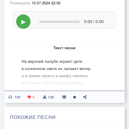
Размещено
10.07.2024 22:02
▶
0:00 / 0:00
Текст песни
На верхней палубе играют дети
в солнечном свете их ласкает ветер..
а в трюме мрак и в шкафу скелеты
все песни спеты,на все запреты..
100
волна за волной
6
136
небесный звон
волна за волной..
ПОХОЖИЕ ПЕСНИ
корабль коснется дна
волна за волной..