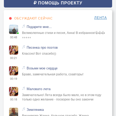
ПОМОЩЬ ПРОЕКТУ
ЛЕНТА
ОБСУЖДАЮТ СЕЙЧАС
Подарите мне...
Великолепные стихи и песня, Анна! В избранное!👍👍👍
+++++
00:48
Песенка про поэтов
Классно! Вот спасибо))
00:21
Возьми мое сердце
Браво, замечательная работа, соавторы!
00:19
Маловато лета
Замечательно! Лета всегда было мало, но в этом году
только одно желание - поскорее бы оно закончи
00:18
Земляника
Вишнякова Жанна, большое спасибо, Жанна..