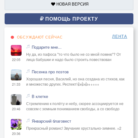
НОВАЯ ВЕРСИЯ
ПОМОЩЬ ПРОЕКТУ
ЛЕНТА
ОБСУЖДАЮТ СЕЙЧАС
Подарите мне...
Ну да, из пафоса "то что было не со мной помню"? От
лица бабушки и надо было строить повествован
22:05
Песенка про поэтов
Хорошая песня, Василий, но она создана из стихов, как
и множество других. Респект!👍👍👍+++++
21:33
В клетке
Стремлению к полёту и небу, скорее ассоциируется не
совсем с земным пониманием свободы, а со свободо
20:46
Январский благовест
Прекрасный романс! Звучание хрустально-зимнее. +2
20:36