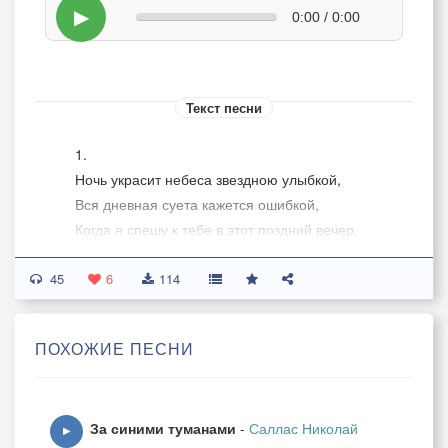
▶
0:00 / 0:00
Текст песни
1.
Ночь украсит небеса звездною улыбкой,
Вся дневная суета кажется ошибкой,
Когда я спешу к тебе в этот поздний вечер,
Нам запретная любовь назначает встречу.
45
6
114
Припев:
Запретная любовь, горят огнем признанья,
ПОХОЖИЕ ПЕСНИ
Запретная любовь, лишь час до расставанья,
Запретная любовь, пусть кто-то и осудит,
Но наш костер любви и время не остудит.
За синими туманами
-
Саллас Николай
▶