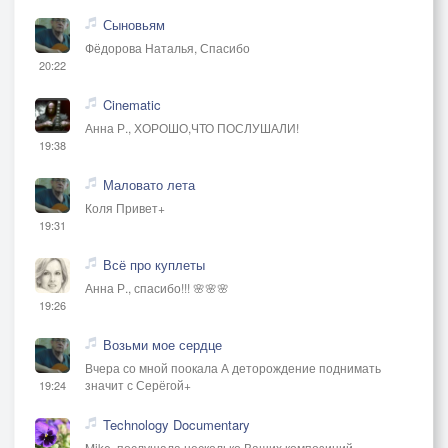
Сыновьям
Фёдорова Наталья, Спасибо
20:22
Cinematic
Анна Р., ХОРОШО,ЧТО ПОСЛУШАЛИ!
19:38
Маловато лета
Коля Привет+
19:31
Всё про куплеты
Анна Р., спасибо!!! 🌸🌸🌸
19:26
Возьми мое сердце
Вчера со мной поокала А деторождение поднимать
значит с Серёгой+
19:24
Technology Documentary
Mike, послушала несколько Ваших композиций,