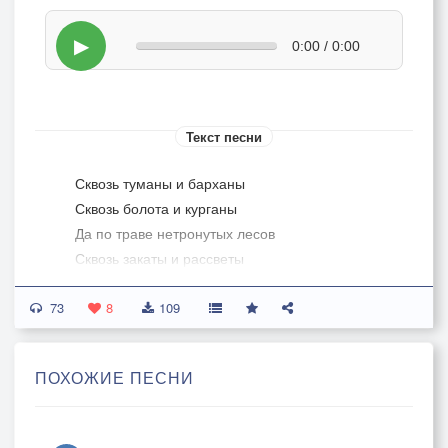
▶
0:00 / 0:00
Текст песни
Сквозь туманы и барханы
Сквозь болота и курганы
Да по траве нетронутых лесов
Сквозь закаты и рассветы
И луны дурной наветы
73
Да на звук печальных голосов
8
109
Возвращался воин юный
ПОХОЖИЕ ПЕСНИ
Уже много полнолуний
Не отыщет он пути домой
От латуни гнутся плечи