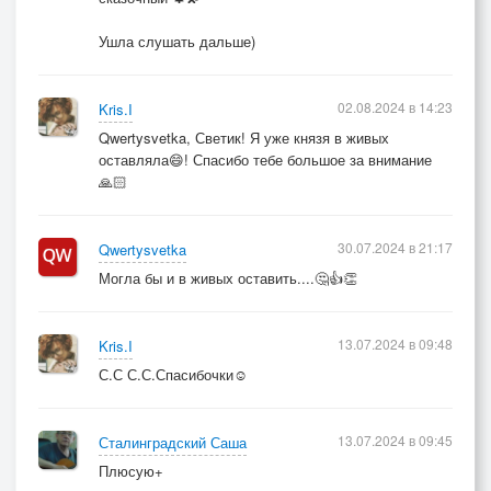
Конь его один пришел домой
Ушла слушать дальше)
02.08.2024 в 14:23
Kris.I
Qwertysvetka, Светик! Я уже князя в живых
оставляла😄! Спасибо тебе большое за внимание
🙏🏻
30.07.2024 в 21:17
Qwertysvetka
Могла бы и в живых оставить....🤔👍👏
13.07.2024 в 09:48
Kris.I
С.С С.С.Спасибочки☺️
13.07.2024 в 09:45
Сталинградский Саша
Плюсую+