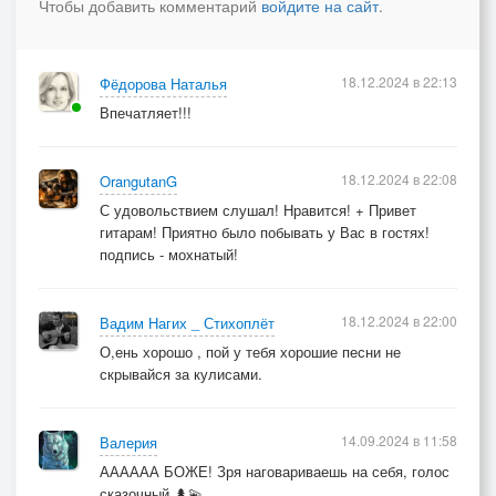
Чтобы добавить комментарий
войдите на сайт
.
Люд честной и государень
Сквозь глаза наполненных тоской
Увидал любимой очи
18.12.2024 в 22:13
Фёдорова Наталья
Вдохнул воздуха глоточек
Впечатляет!!!
И хотел дотронулся рукой
Но прошла рука сквозь лико
18.12.2024 в 22:08
OrangutanG
И не здерживая крика
С удовольствием слушал! Нравится! + Привет
гитарам! Приятно было побывать у Вас в гостях!
Зарыдал он словно не в себе
подпись - мохнатый!
Он хватал ее запястья
Посмотри, какое счастье
Я вернулся милая к тебе
18.12.2024 в 22:00
Вадим Нагих _ Стихоплёт
О,ень хорошо , пой у тебя хорошие песни не
Но пусты глаза любимой
скрывайся за кулисами.
Смотрит сквозь слезой топимой
Может там в дали ее герой
14.09.2024 в 11:58
Валерия
А он с седла упавший где-то
АААААА БОЖЕ! Зря наговариваешь на себя, голос
Под кустами бересклета
сказочный 🌲💫