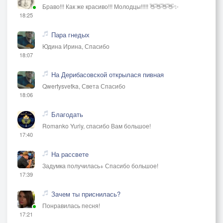
Браво!!! Как же красиво!!! Молодцы!!!!! 👋👋👋👋✨
18:25
Пара гнедых
Юдина Ирина, Спасибо
18:07
На Дерибасовской открылася пивная
Qwertysvetka, Света Спасибо
18:06
Благодать
Romanko Yuriy, спасибо Вам большое!
17:40
На рассвете
Задумка получилась+ Спасибо большое!
17:39
Зачем ты приснилась?
Понравилась песня!
17:21