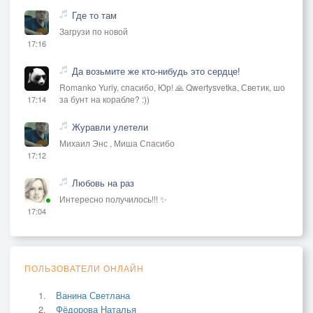
Где то там
Загрузи по новой
17:16
Да возьмите же кто-нибудь это сердце!
Romanko Yuriy, спасибо, Юр! 🙏 Qwertysvetka, Светик, шо
за бунт на корабле? :))
17:14
Журавли улетели
Михаил Энс , Миша Спасибо
17:12
Любовь на раз
Интересно получилось!!! ✨
17:04
ПОЛЬЗОВАТЕЛИ ОНЛАЙН
Ванина Светлана
Фёдорова Наталья