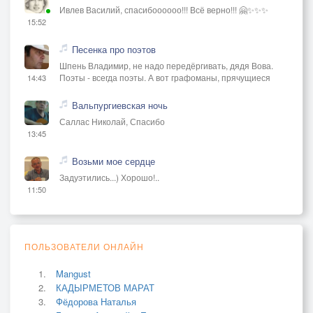
Ивлев Василий, спасибоооооо!!! Всё верно!!! 🤗✨✨✨
15:52
Песенка про поэтов
Шпень Владимир, не надо передёргивать, дядя Вова.
Поэты - всегда поэты. А вот графоманы, прячущиеся
14:43
Вальпургиевская ночь
Саллас Николай, Спасибо
13:45
Возьми мое сердце
Задуэтились...) Хорошо!..
11:50
ПОЛЬЗОВАТЕЛИ ОНЛАЙН
Mangust
КАДЫРМЕТОВ МАРАТ
Фёдорова Наталья