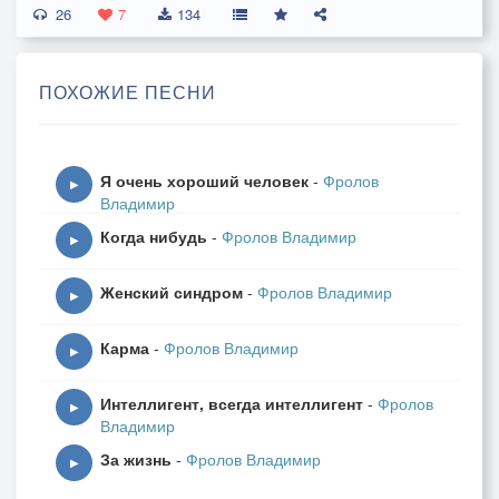
26
Я даже вынести ведро,
7
134
И вот спускаюсь я вприпрыжку,
ПОХОЖИЕ ПЕСНИ
По лестнице, бегу свистя,
Во двор врываюсь, без отдышки,
К помойке устремляюсь я,
Я очень хороший человек
-
Фролов
▶
Владимир
И вдруг, на мягкое, на что-то,
Когда нибудь
-
Фролов Владимир
Я наступаю…торможу,
▶
И вижу, вляпался как будто,
Женский синдром
-
Фролов Владимир
Я в чьи-то каки на ходу,
▶
Карма
-
Фролов Владимир
Прям Инь и Янь, метаморфоза,
▶
Сначала было хорошо,
Интеллигент, всегда интеллигент
-
Фролов
И вдруг г..но,приступ нервоза,
▶
Владимир
Не выносите вы ведро!!!
За жизнь
-
Фролов Владимир
▶