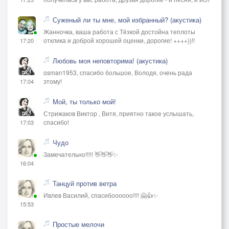
Суженый ли ты мне, мой избранный? (акустика)
Жанночка, ваша работа с Тёзкой достойна теплоты
отклика и доброй хорошей оценки, дорогие! ++++))!!
17:20
Любовь моя неповторима! (акустика)
osman1953, спасибо большое, Володя, очень рада
этому!
17:04
Мой, ты только мой!
Стрижаков Виктор , Витя, приятно такое услышать,
спасибо!
17:03
Чудо
Замечательно!!!!! 👋👋👋✨
16:04
Танцуй против ветра
Ивлев Василий, спасибоооооо!!!! 🤗👍✨
15:53
Простые мелочи