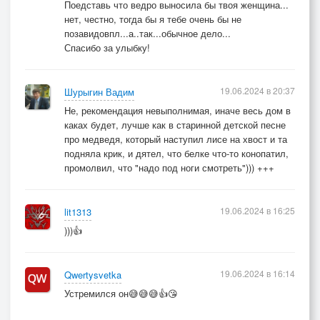
Поедставь что ведро выносила бы твоя женщина...
нет, честно, тогда бы я тебе очень бы не
позавидовпл...а..так...обычное дело...
Спасибо за улыбку!
19.06.2024 в 20:37
Шурыгин Вадим
Не, рекомендация невыполнимая, иначе весь дом в
каках будет, лучше как в старинной детской песне
про медведя, который наступил лисе на хвост и та
подняла крик, и дятел, что белке что-то конопатил,
промолвил, что "надо под ноги смотреть"))) +++
19.06.2024 в 16:25
lit1313
)))👍
19.06.2024 в 16:14
Qwertysvetka
Устремился он😅😅😅👍😘