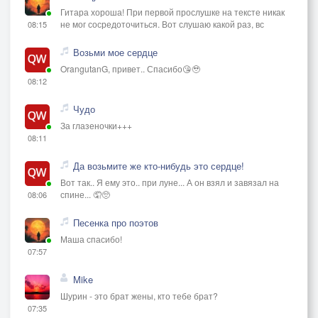
Гитара хороша! При первой прослушке на тексте никак
не мог сосредоточиться. Вот слушаю какой раз, вс
08:15
Возьми мое сердце
OrangutanG, привет.. Спасибо😘🥹
08:12
Чудо
За глазеночки+++
08:11
Да возьмите же кто-нибудь это сердце!
Вот так.. Я ему это.. при луне... А он взял и завязал на
спине... 🤦🥺
08:06
Песенка про поэтов
Маша спасибо!
07:57
Mike
Шурин - это брат жены, кто тебе брат?
07:35