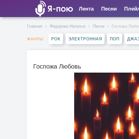
Лента
Песни
Плей
Главная
Фёдорова Наталья
Песни
Госпожа Любо
РОК
ЭЛЕКТРОННАЯ
ПОП
ДЖАЗ
ЖАНРЫ:
Госпожа Любовь