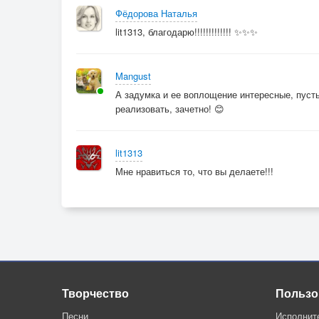
Фёдорова Наталья
lit1313, благодарю!!!!!!!!!!!!! ✨✨✨
Mangust
А задумка и ее воплощение интересные, пусть 
реализовать, зачетно! 😊
lit1313
Мне нравиться то, что вы делаете!!!
Творчество
Пользо
Песни
Исполнит