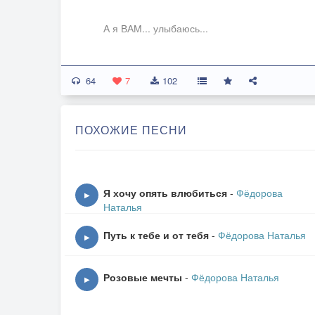
А я ВАМ... улыбаюсь...
Послать к чертям!!!
64
7
102
А я на ВАС... молюсь...
ПОХОЖИЕ ПЕСНИ
Что ж , ГОСПОЖА ЛЮБОВЬ,
СЛУГА теперь пред ВАМИ...
Я хочу опять влюбиться
-
Фёдорова
▶
Наталья
Сгораю - жаль,
Путь к тебе и от тебя
-
Фёдорова Наталья
▶
Но зато КАК СВЕЧУСЬ!!!
Розовые мечты
-
Фёдорова Наталья
▶