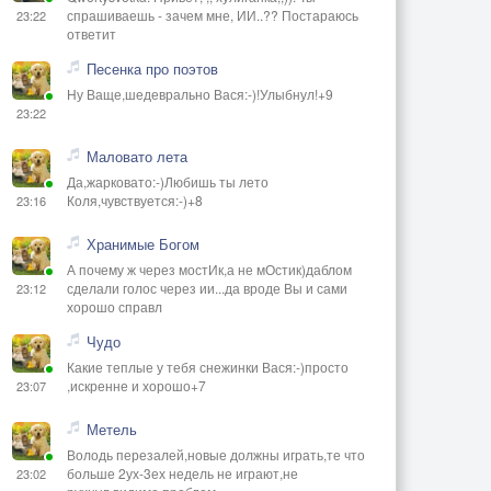
спрашиваешь - зачем мне, ИИ..?? Постараюсь
23:22
ответит
Песенка про поэтов
Ну Ваще,шедеврально Вася:-)!Улыбнул!+9
23:22
Маловато лета
Да,жарковато:-)Любишь ты лето
Коля,чувствуется:-)+8
23:16
Хранимые Богом
А почему ж через мостИк,а не мОстик)даблом
сделали голос через ии...да вроде Вы и сами
23:12
хорошо справл
Чудо
Какие теплые у тебя снежинки Вася:-)просто
,искренне и хорошо+7
23:07
Метель
Володь перезалей,новые должны играть,те что
больше 2ух-3ех недель не играют,не
23:02