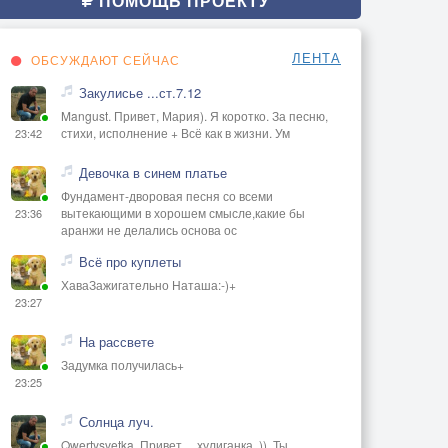
ПОМОЩЬ ПРОЕКТУ
ЛЕНТА
ОБСУЖДАЮТ СЕЙЧАС
Закулисье ...ст.7.12
Mangust. Привет, Мария). Я коротко. За песню,
стихи, исполнение + Всё как в жизни. Ум
23:42
Девочка в синем платье
Фундамент-дворовая песня со всеми
вытекающими в хорошем смысле,какие бы
23:36
аранжи не делались основа ос
Всё про куплеты
ХаваЗажигательно Наташа:-)+
23:27
На рассвете
Задумка получилась+
23:25
Солнца луч.
Qwertysvetka. Привет, ,, хулиганка,,)). Ты