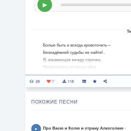
▶
Те
Болью быть и всегда кровоточить –
Безнадёжней судьбы не найти!..
Я, взывающая между строчек,
Попросилась из песни уйти.
28
Страшно жить на мальчишеских веках,
7
118
А на девичьих – страшно вдвойне!
Это я, и винить тут некого,
ПОХОЖИЕ ПЕСНИ
Не давала молчать тишине.
Я молилась…
– Дай мудрости, Отче!
Про Васю и Колю и страну Алкоголию
-
▶