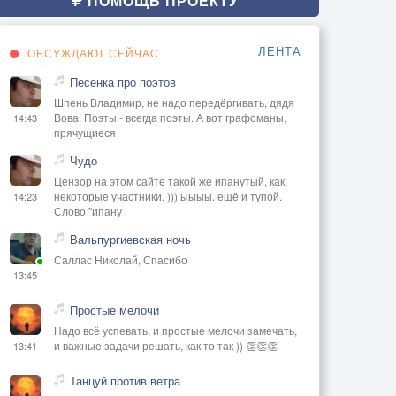
ПОМОЩЬ ПРОЕКТУ
ЛЕНТА
ОБСУЖДАЮТ СЕЙЧАС
Песенка про поэтов
Шпень Владимир, не надо передёргивать, дядя
Вова. Поэты - всегда поэты. А вот графоманы,
14:43
прячущиеся
Чудо
Цензор на этом сайте такой же ипанутый, как
некоторые участники. ))) ыыыы. ещё и тупой.
14:23
Слово "ипану
Вальпургиевская ночь
Саллас Николай, Спасибо
13:45
Простые мелочи
Надо всё успевать, и простые мелочи замечать,
и важные задачи решать, как то так )) 👏👏👏
13:41
Танцуй против ветра