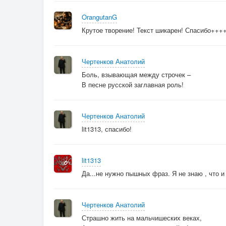
OrangutanG
Крутое творение! Текст шикарен! Спасибо+++
Чертенков Анатолий
Боль, взывающая между строчек –
В песне русской заглавная роль!
Чертенков Анатолий
lit1313, спасибо!
lit1313
Да...не нужно пышных фраз. Я не знаю , что и с
Чертенков Анатолий
Страшно жить на мальчишеских веках,