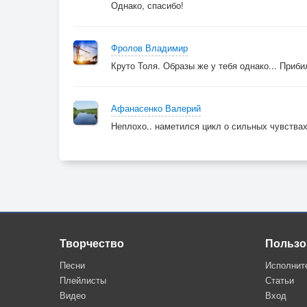
Однако, спасибо!
Фролов Владимир
Круто Толя. Образы же у тебя однако... Приб
Афанасенко Валерий
Неплохо.. наметился цикл о сильных чувствах -
Творчество
Пользо
Песни
Исполнит
Плейлисты
Статьи
Видео
Вход