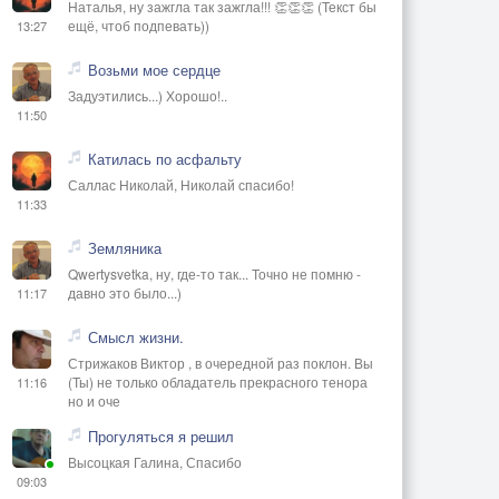
Наталья, ну зажгла так зажгла!!! 👏👏👏 (Текст бы
ещё, чтоб подпевать))
13:27
Возьми мое сердце
Задуэтились...) Хорошо!..
11:50
Катилась по асфальту
Саллас Николай, Николай спасибо!
11:33
Земляника
Qwertysvetka, ну, где-то так... Точно не помню -
давно это было...)
11:17
Смысл жизни.
Стрижаков Виктор , в очередной раз поклон. Вы
(Ты) не только обладатель прекрасного тенора
11:16
но и оче
Прогуляться я решил
Высоцкая Галина, Спасибо
09:03