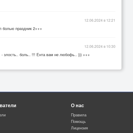
12.06.2024 в 12:21
ил болью праздник 2+++
12.06.2024 в 10:30
 злость.. боль.. !!! Ента вам не любофь.. ))) +++
ватели
О нас
ели
Правила
Помощь
Лицензия