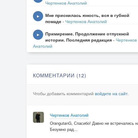
И ответил Господь мне:
Чертенков Анатолий
– Изволь…
Мне приснилась юность, вся в губной
Боль, взывающая между строчек –
▶
помаде
-
Чертенков Анатолий
В песне русской заглавная роль!
Примирение. Продолжение отпускной
▶
истории. Последняя редакция
-
Чертенков
Страшно жить на мальчишеских веках,
Анатолий
А на девичьих – страшно вдвойне!
Это я, и винить тут некого,
Не давала молчать тишине.
КОММЕНТАРИИ (12)
Чтобы добавить комментарий
войдите на сайт
.
Чертенков Анатолий
OrangutanG, Спасибо! Давно не встречались на
Безумно рад...