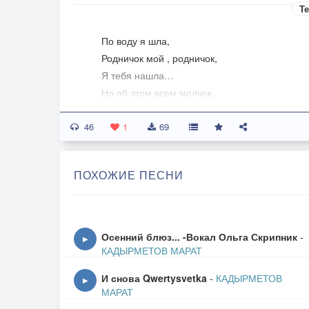
Те
По воду я шла,
Родничок мой , родничок,
Я тебя нашла…
Но об этом всем молчок,
По воду я шла,
46
Знаю за околицей
1
69
Милый меня ждёт
И опять бессонница.
ПОХОЖИЕ ПЕСНИ
ПРИПЕВ:
Счастье за станицею
Ждёт меня с утра…
С родника водицею
Осенний блюз... -Вокал Ольга Скрипник
-
▶
Вёдра до полна…
КАДЫРМЕТОВ МАРАТ
Верится - не верится
И снова Qwertysvetka
-
КАДЫРМЕТОВ
А любовь пришла…
▶
МАРАТ
Матушка родимая