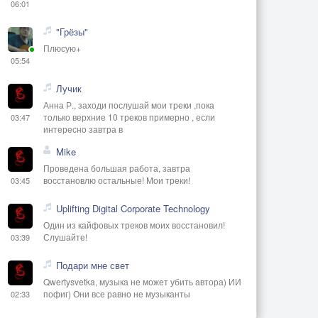
06:01
"Грёзы"
Плюсую+
05:54
Лучик
Анна Р., заходи послушай мои треки ,пока
только верхние 10 треков примерно , если
03:47
интересно завтра в
Mike
Проведена большая работа, завтра
восстановлю остальные! Мои треки!
03:45
Uplifting Digital Corporate Technology
Один из кайфовых треков моих восстановил!
Слушайте!
03:39
Подари мне свет
Qwertysvetka, музыка не может убить автора) ИИ
пофиг) Они все равно не музыканты
02:33