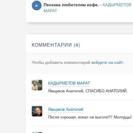
С ним моя судьба…
Песенка любителям кофе.
-
КАДЫРМЕТОВ
▶
МАРАТ
(Принимай зятька)
С ключевой водицею
В камнях переплёск
Счастье со сторицею
КОММЕНТАРИИ (4)
И душевный воск…
Чтобы добавить комментарий
войдите на сайт
.
Ах весна кудрявая
Душу не томи,
Я дивчина справная-
КАДЫРМЕТОВ МАРАТ
Принесу воды.
Ямщиков Анатолий, СПАСИБО АНАТОЛИЙ.
ПРИПЕВ:
Ямщиков Анатолий
Песня хорошая, вокал на высоте!!!! Молодц