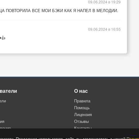
09.06.2024 в 19:29
НИЦА ПОВТОРИЛА ВСЕ МОИ БЭКИ КАК Я НАПЕЛ В МЕЛОДИИ.
09.06.2024 в 16:55
️👍
ватели
О нас
ели
Правила
Помощь
Лицензия
ция
Отзывы
дение
Контакты
Политика конфиденциальности
емости. Продолжая использовать сайт, вы соглашаетесь с нашей
Полит