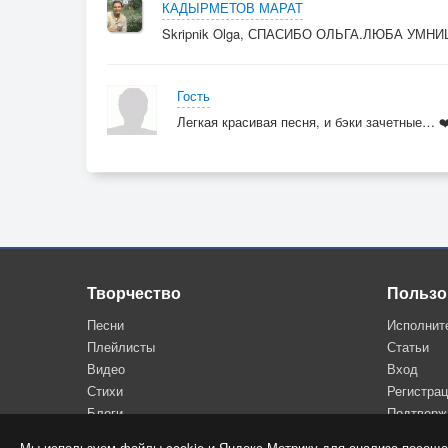
КАДЫРМЕТОВ МАРАТ
Skripnik Olga, СПАСИБО ОЛЬГА.ЛЮБА УМ
Гость
Легкая красивая песня, и бэки зачетные… ❤
Творчество
Пользо
Песни
Исполнит
Плейлисты
Статьи
Видео
Вход
Стихи
Регистра
Блоги
Подтверж
Мы используем файлы cookie и Яндекс.Метрику для анализа посеща