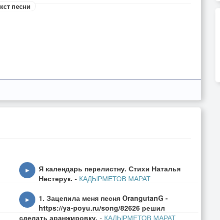
кст песни
Я календарь перелистну. Стихи Наталья
▶
Нестерук.
-
КАДЫРМЕТОВ МАРАТ
1. Зацепила меня песня OrangutanG -
▶
https://ya-poyu.ru/song/82626 решил
сделать аранжировку.
-
КАДЫРМЕТОВ МАРАТ