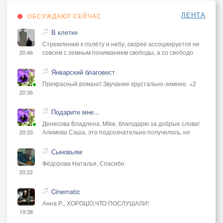
ЛЕНТА
ОБСУЖДАЮТ СЕЙЧАС
В клетке
Стремлению к полёту и небу, скорее ассоциируется не
совсем с земным пониманием свободы, а со свободо
20:46
Январский благовест
Прекрасный романс! Звучание хрустально-зимнее. +2
20:36
Подарите мне...
Денисова Владлена, Mike, благодарю за добрые слова!
Алимова Саша, это подсознательно получилось, не
20:33
Сыновьям
Фёдорова Наталья, Спасибо
20:22
Cinematic
Анна Р., ХОРОШО,ЧТО ПОСЛУШАЛИ!
19:38