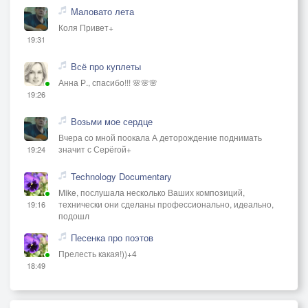
Маловато лета
Коля Привет+
19:31
Всё про куплеты
Анна Р., спасибо!!! 🌸🌸🌸
19:26
Возьми мое сердце
Вчера со мной поокала А деторождение поднимать
значит с Серёгой+
19:24
Technology Documentary
Mike, послушала несколько Ваших композиций,
технически они сделаны профессионально, идеально,
19:16
подошл
Песенка про поэтов
Прелесть какая!))+4
18:49