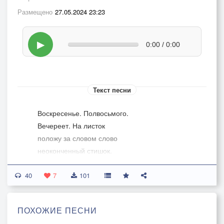
Размещено
27.05.2024 23:23
▶
0:00 / 0:00
Текст песни
Воскресенье. Полвосьмого.
Вечереет. На листок
положу за словом слово
неоконченный стишок.
40
Минут годы. Встанут дети.
7
101
Стану тягостен и сед.
И прибавится на свете
ПОХОЖИЕ ПЕСНИ
поражений и побед.