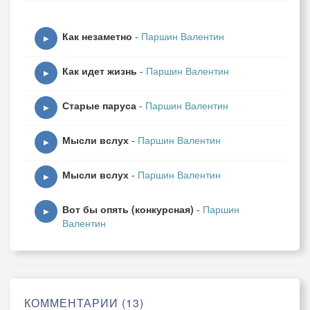
И в иное воскресенье
Как незаметно
-
Паршин Валентин
я, годами удручён,
▶
перечту своё спасенье,
Как идет жизнь
-
Паршин Валентин
два катрена ни о чём.
▶
Старые паруса
-
Паршин Валентин
И увижу - между строчек
▶
притаилась и лежит
Мысли вслух
-
Паршин Валентин
бесполезная, как прочерк,
▶
неоконченная жизнь.
Мысли вслух
-
Паршин Валентин
▶
Вот бы опять (конкурсная)
-
Паршин
▶
Валентин
КОММЕНТАРИИ (13)