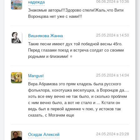
06.06.2024 в 10:36
надежда
Знакомые авторы!!!Здорово спели!Жаль,что Вити
Воронцова нет уже с нами!!!
25.05.2024 в 14:50
Вишнякова Жанна
Такие песни имеют дух той победной весны 45го.
Перед глазами поезд и встреча солдат со своими
родными и близкими! ⭐
25.05.2024 в 14:04
Mangust
Вера Абрамова это прям кладезь была русского
фольклора, хохотушка веселущка, а Воронцов да....
хоть все ему вечно не так было, и сколько проблем
с ним вечно было, а вот не стало и ... Кстати он
ведь был в первой админке ч пою, у истоков так
сказать, с Могачем еще
24.05.2024 в 23:28
Осидак Алексей