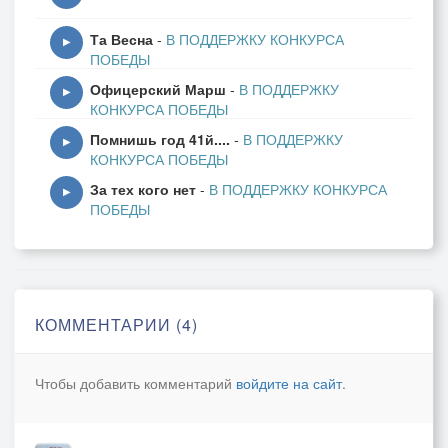
песни указывайте соавторов,в случае если они
Та Весна
-
В ПОДДЕРЖКУ КОНКУРСА
есть.Песен много,если не получится загрузить все
▶
ПОБЕДЫ
сразу,то будем добавлять по степени получения
Офицерский Марш
-
В ПОДДЕРЖКУ
доступа,а это уже зависит от Вас,дорогие
▶
КОНКУРСА ПОБЕДЫ
поюшники.
Помнишь год 41й....
-
В ПОДДЕРЖКУ
▶
КОНКУРСА ПОБЕДЫ
За тех кого нет
-
В ПОДДЕРЖКУ КОНКУРСА
▶
ПОБЕДЫ
КОММЕНТАРИИ (4)
Чтобы добавить комментарий
войдите на сайт
.