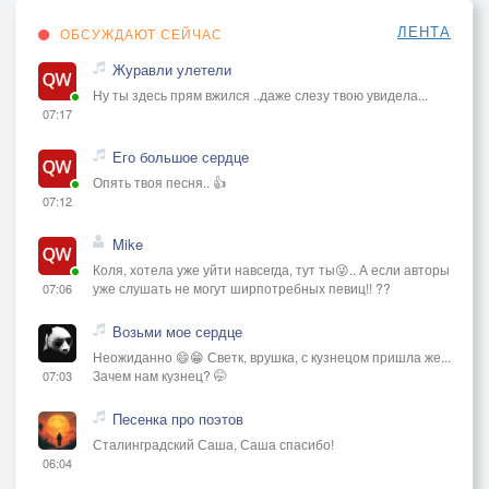
ЛЕНТА
ОБСУЖДАЮТ СЕЙЧАС
Журавли улетели
Ну ты здесь прям вжился ..даже слезу твою увидела...
07:17
Его большое сердце
Опять твоя песня.. 👍
07:12
Mike
Коля, хотела уже уйти навсегда, тут ты😜.. А если авторы
уже слушать не могут ширпотребных певиц!! ??
07:06
Возьми мое сердце
Неожиданно 😄😁 Светк, врушка, с кузнецом пришла же...
Зачем нам кузнец? 🤭
07:03
Песенка про поэтов
Сталинградский Саша, Саша спасибо!
06:04