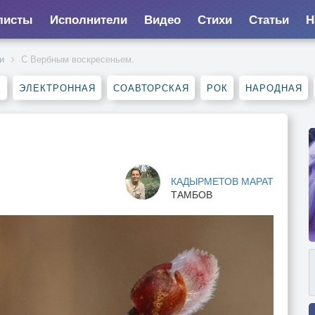
листы
Исполнители
Видео
Стихи
Статьи
Н
и
С Вербным воскресеньем.
Е
ЭЛЕКТРОННАЯ
СОАВТОРСКАЯ
РОК
НАРОДНАЯ
КАДЫРМЕТОВ МАРАТ
ТАМБОВ