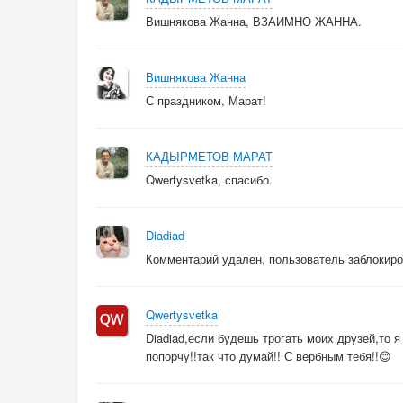
Вишнякова Жанна, ВЗАИМНО ЖАННА.
Вишнякова Жанна
С праздником, Марат!
КАДЫРМЕТОВ МАРАТ
Qwertysvetka, спасибо.
Diadiad
Комментарий удален, пользователь заблокир
Qwertysvetka
Diadiad,если будешь трогать моих друзей,то 
попорчу!!так что думай!! С вербным тебя!!😊