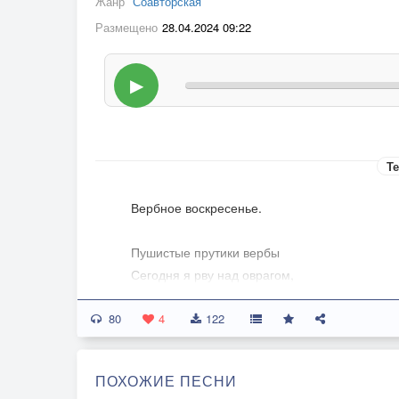
Жанр
Соавторская
Размещено
28.04.2024 09:22
▶
Те
Вербное воскресенье.
Пушистые прутики вербы
Сегодня я рву над оврагом,
Пушистые прутики вербы,
80
Совсем нам немного их надо.
4
122
А вечером ранним, иль утром,
ПОХОЖИЕ ПЕСНИ
Святить понесу я их к храму,