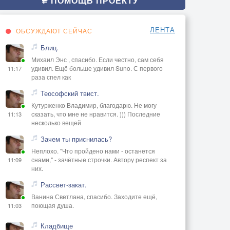
ПОМОЩЬ ПРОЕКТУ
ЛЕНТА
ОБСУЖДАЮТ СЕЙЧАС
Блиц.
Михаил Энс , спасибо. Если честно, сам себя
удивил. Ещё больше удивил Suno. С первого
11:17
раза спел как
Теософский твист.
Кутурженко Владимир, благодарю. Не могу
сказать, что мне не нравится. ))) Последние
11:13
несколько вещей
Зачем ты приснилась?
Неплохо. "Что пройдено нами - останется
снами," - зачётные строчки. Автору респект за
11:09
них.
Рассвет-закат.
Ванина Светлана, спасибо. Заходите ещё,
поющая душа.
11:03
Кладбище