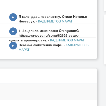
аюсь,
Я календарь перелистну. Стихи Наталья
▶
Нестерук.
-
КАДЫРМЕТОВ МАРАТ
аю,
1. Зацепила меня песня OrangutanG -
е.
▶
https://ya-poyu.ru/song/82626 решил
сделать аранжировку.
-
КАДЫРМЕТОВ МАРАТ
Песенка любителям кофе.
-
КАДЫРМЕТОВ
▶
МАРАТ