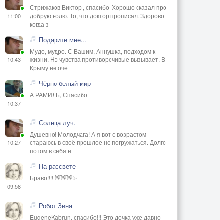
Стрижаков Виктор , спасибо. Хорошо сказал про
добрую волю. То, что доктор прописал. Здорово,
11:00
когда з
Подарите мне...
Мудо, мудро. С Вашим, Аннушка, подходом к
жизни. Но чувства противоречивые вызывает. В
10:43
Крыму не оче
Чёрно-белый мир
А РАМИЛЬ, Спасибо
10:37
Солнца луч.
Душевно! Молодчага! А я вот с возрастом
стараюсь в своё прошлое не погружаться. Долго
10:27
потом в себя н
На рассвете
Браво!!!! 👋👋👋✨
09:58
Робот Зина
EugeneKabrun, спасибо!!! Это дочка уже давно