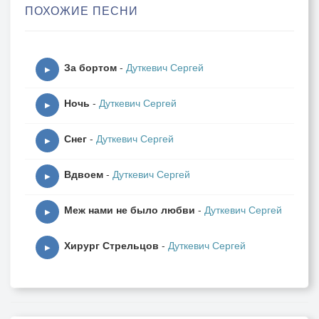
ПОХОЖИЕ ПЕСНИ
Две таблетки "Аспирина"
Не спасают, к сожаленью, от потери головы.
За бортом
-
Дуткевич Сергей
Запоздалая весна.
▶
Ровно в семь у магазина.
Ночь
-
Дуткевич Сергей
Променад под гром трамвайный.
▶
Расставанье у метро.
Снег
-
Дуткевич Сергей
В шевелюре седина.
▶
Водка с привкусом бензина.
Вдвоем
-
Дуткевич Сергей
Стопка.
▶
Сумрак.
Меж нами не было любви
-
Дуткевич Сергей
Сигарета.
▶
В сердце спазмы.
Хирург Стрельцов
-
Дуткевич Сергей
Бес в ребро.
▶
Запоздалая весна.
У него жена и дочка.
И она - не одиночка: у неё и сын, и муж.