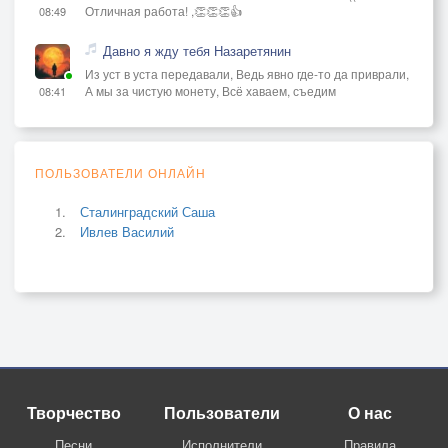
Отличная работа! ,👏👏👏👍
08:49
Давно я жду тебя Назаретянин
Из уст в уста передавали, Ведь явно где-то да приврали,
А мы за чистую монету, Всё хаваем, съедим
08:41
ПОЛЬЗОВАТЕЛИ ОНЛАЙН
Сталинградский Саша
Ивлев Василий
Творчество
Пользователи
О нас
Песни
Исполнители
Правила