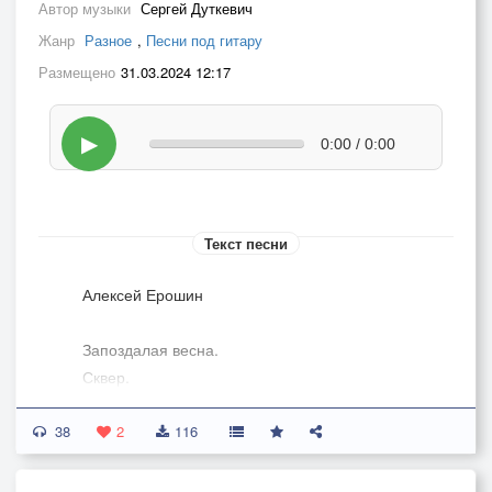
Автор музыки
Сергей Дуткевич
Жанр
Разное
,
Песни под гитару
Размещено
31.03.2024 12:17
▶
0:00 / 0:00
Текст песни
Алексей Ерошин
Запоздалая весна.
Сквер.
Цветочная витрина.
38
Полыхают георгины в жёлтом пламени листвы.
2
116
Трость.
Букетик хризантем.