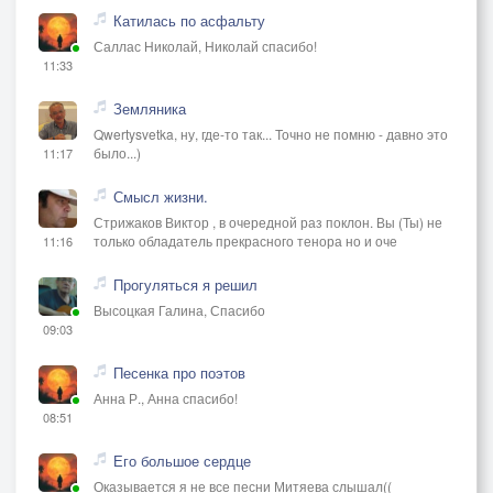
Катилась по асфальту
Саллас Николай, Николай спасибо!
11:33
Земляника
Qwertysvetka, ну, где-то так... Точно не помню - давно это
было...)
11:17
Смысл жизни.
Стрижаков Виктор , в очередной раз поклон. Вы (Ты) не
только обладатель прекрасного тенора но и оче
11:16
Прогуляться я решил
Высоцкая Галина, Спасибо
09:03
Песенка про поэтов
Анна Р., Анна спасибо!
08:51
Его большое сердце
Оказывается я не все песни Митяева слышал((