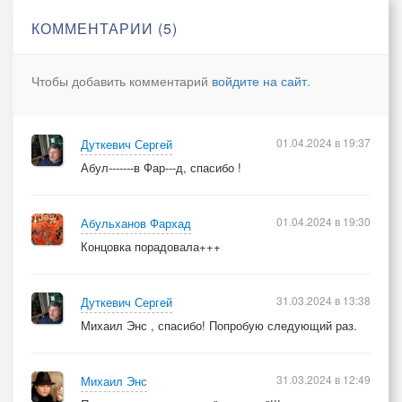
У неё - тромбофлебит, и ещё ни к чёрту почка.
КОММЕНТАРИИ (5)
У него - тахикардия, и давление, к тому ж.
Чтобы добавить комментарий
войдите на сайт
.
Запоздалая весна.
На скамейку в старом сквере
Пал последний лист осенний, довершив судьбы
01.04.2024 в 19:37
Дуткевич Сергей
каприз.
Абул-------в Фар---д, спасибо !
Всем когда-нибудь по вере по какой-нибудь
химере
Воздаётся в полной мере.
01.04.2024 в 19:30
Абульханов Фархад
Вот и эти дождались...
Концовка порадовала+++
31.03.2024 в 13:38
Дуткевич Сергей
Михаил Энс , спасибо! Попробую следующий раз.
31.03.2024 в 12:49
Михаил Энс