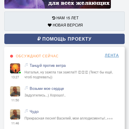
НАМ 15 ЛЕТ
НОВАЯ ВЕРСИЯ
ПОМОЩЬ ПРОЕКТУ
ЛЕНТА
ОБСУЖДАЮТ СЕЙЧАС
Танцуй против ветра
Наталья, ну зажгла так зажгла!!! 👏👏👏 (Текст бы ещё,
чтоб подпевать))
13:27
Возьми мое сердце
Задуэтились...) Хорошо!..
11:50
Чудо
Прекрасная песня! Василий, мои аплодисменты!..+++
11:46