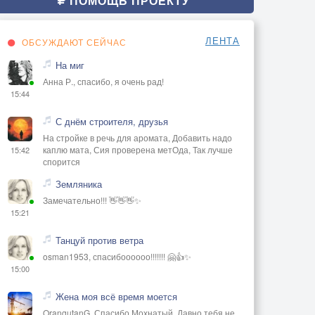
ПОМОЩЬ ПРОЕКТУ
ЛЕНТА
ОБСУЖДАЮТ СЕЙЧАС
На миг
Анна Р., спасибо, я очень рад!
15:44
С днём строителя, друзья
На стройке в речь для аромата, Добавить надо
каплю мата, Сия проверена метОда, Так лучше
15:42
спорится
Земляника
Замечательно!!! 👋👋👋✨
15:21
Танцуй против ветра
osman1953, спасибоооооо!!!!!!! 🤗👍✨
15:00
Жена моя всё время моется
OrangutanG, Спасибо Мохнатый. Давно тебя не