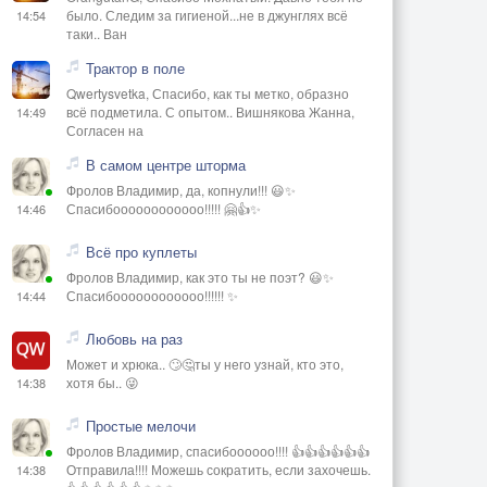
было. Следим за гигиеной...не в джунглях всё
14:54
таки.. Ван
Трактор в поле
Qwertysvetka, Спасибо, как ты метко, образно
всё подметила. С опытом.. Вишнякова Жанна,
14:49
Согласен на
В самом центре шторма
Фролов Владимир, да, копнули!!! 😃✨
Спасибоооооооооооо!!!!! 🤗👍✨
14:46
Всё про куплеты
Фролов Владимир, как это ты не поэт? 😃✨
Спасибоооооооооооо!!!!!! ✨
14:44
Любовь на раз
Может и хрюка.. 🙄🤔ты у него узнай, кто это,
хотя бы.. 😜
14:38
Простые мелочи
Фролов Владимир, спасибоооооо!!!! 👍👍👍👍👍👍
Отправила!!!! Можешь сократить, если захочешь.
14:38