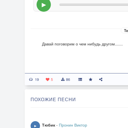
▶
Те
Давай поговорим о чем нибудь другом.......
19
5
86
ПОХОЖИЕ ПЕСНИ
Тюбик
-
Пронин Виктор
▶