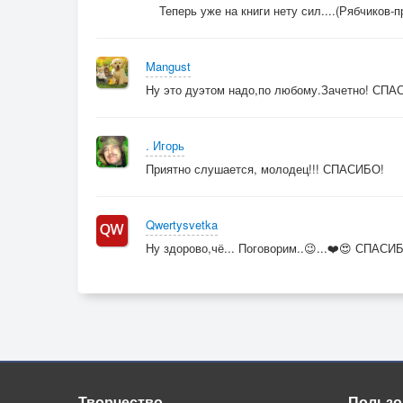
Теперь уже на книги нету сил....(Рябчиков-п
Mangust
Ну это дуэтом надо,по любому.Зачетно! СПА
. Игорь
Приятно слушается, молодец!!! СПАСИБО!
Qwertysvetka
Ну здорово,чё... Поговорим..😉...❤️😍 СПАСИ
Творчество
Пользо