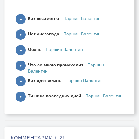
Мы видим вверху облака.
Как незаметно
-
Паршин Валентин
И выйдет, как раньше,
▶
Поэт и обманщик –
Нет снегопада
-
Паршин Валентин
Бессмертный шарманщик
▶
С шарманкой на сретенский двор.
Осень
-
Паршин Валентин
Грустит на плече
▶
Его обезьянка
Что со мною происходит
-
Паршин
В зеленом плаще
▶
Валентин
С золотой бахромой.
Как идет жизнь
-
Паршин Валентин
И тихо шарманка
▶
Печальный начнет разговор.
Тишина последних дней
-
Паршин Валентин
▶
Мне тоже печально.
Я понял случайно
Заветную тайну,
Укрытую тенью ночной:
Устал повторять
КОММЕНТАРИИ (12)