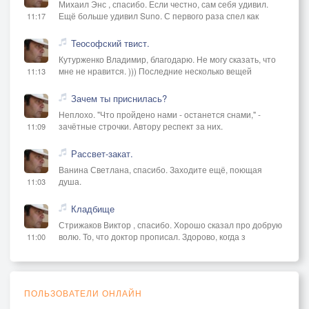
Михаил Энс , спасибо. Если честно, сам себя удивил.
Ещё больше удивил Suno. С первого раза спел как
11:17
Теософский твист.
Кутурженко Владимир, благодарю. Не могу сказать, что
мне не нравится. ))) Последние несколько вещей
11:13
Зачем ты приснилась?
Неплохо. "Что пройдено нами - останется снами," -
зачётные строчки. Автору респект за них.
11:09
Рассвет-закат.
Ванина Светлана, спасибо. Заходите ещё, поющая
душа.
11:03
Кладбище
Стрижаков Виктор , спасибо. Хорошо сказал про добрую
волю. То, что доктор прописал. Здорово, когда з
11:00
ПОЛЬЗОВАТЕЛИ ОНЛАЙН