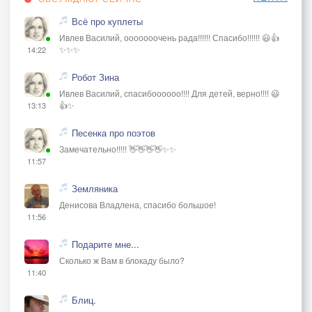
Всё про куплеты
Ивлев Василий, ооооооочень рада!!!!!! Спасибо!!!!!! 😃👍
✨✨✨
14:22
Робот Зина
Ивлев Василий, спасибоооооо!!!! Для детей, верно!!!! 😃
👍✨
13:13
Песенка про поэтов
Замечательно!!!!! 👋👋👋👋✨✨
11:57
Земляника
Денисова Владлена, спасибо большое!
11:56
Подарите мне...
Сколько ж Вам в блокаду было?
11:40
Блиц.