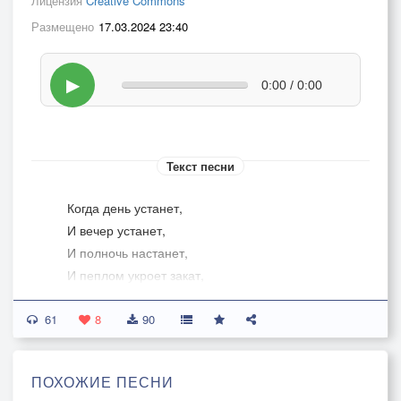
Лицензия
Creative Commons
Размещено
17.03.2024 23:40
▶
0:00 / 0:00
Текст песни
Когда день устанет,
И вечер устанет,
И полночь настанет,
И пеплом укроет закат,
Сияньем луна
61
На город прольется.
8
90
Туманна она –
Как будто со дна
ПОХОЖИЕ ПЕСНИ
Сухого колодца