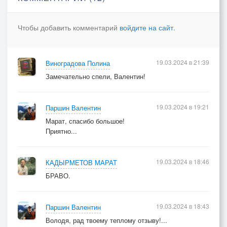
Свою песню шарманщик,
Надежды терять,
Чтобы добавить комментарий
войдите на сайт
.
Любимых терять…
И плачет, как мальчик,
Что песни не знает иной.
19.03.2024 в 21:39
Виноградова Полина
Замечательно спели, Валентин!
19.03.2024 в 19:21
Паршин Валентин
Марат, спасибо большое!
Приятно...
19.03.2024 в 18:46
КАДЫРМЕТОВ МАРАТ
БРАВО.
19.03.2024 в 18:43
Паршин Валентин
Володя, рад твоему теплому отзыву!...