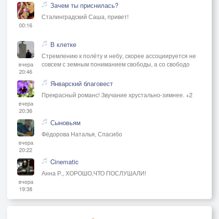
Зачем ты приснилась?
Сталинградский Саша, привет!
00:16
В клетке
Стремлению к полёту и небу, скорее ассоциируется не
совсем с земным пониманием свободы, а со свободо
вчера
20:46
Январский благовест
Прекрасный романс! Звучание хрустально-зимнее. +2
вчера
20:36
Сыновьям
Фёдорова Наталья, Спасибо
вчера
20:22
Cinematic
Анна Р., ХОРОШО,ЧТО ПОСЛУШАЛИ!
вчера
19:38