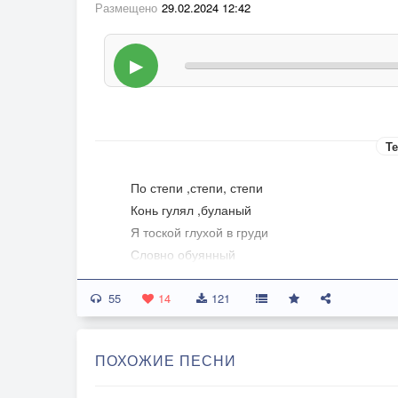
Размещено
29.02.2024 12:42
▶
Те
По степи ,степи, степи
Конь гулял ,буланый
Я тоской глухой в груди
Словно обуянный
55
Не увидеть мне тебя
14
121
Нынче ,ну хоть завтра
Без тебя, тускней заря
ПОХОЖИЕ ПЕСНИ
И душа иззябла