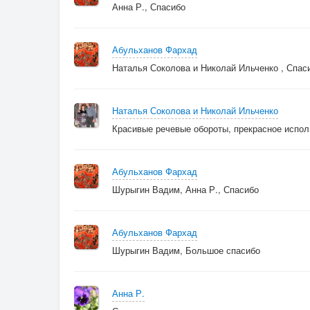
Анна Р., Спасибо
Сразу зацелую
По степи ,степи, степи
Абульханов Фархад
Конь гулял, буланый
Наталья Соколова и Николай Ильченко , Спас
Нету силы , мне уйти
Я любовью пьяный
Наталья Соколова и Николай Ильченко
Красивые речевые обороты, прекрасное испол
Абульханов Фархад
Шурыгин Вадим, Анна Р., Спасибо
Абульханов Фархад
Шурыгин Вадим, Большое спасибо
Анна Р.