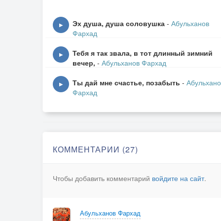
Кровь не греет, да кипит
Стало ж ,что со мною?
Эх душа, душа соловушка
-
Абульханов
▶
Вижу ж, любит да молчит
Фархад
Не идет женою
Тебя я так звала, в тот длинный зимний
▶
вечер,
-
Абульханов Фархад
По степи ,степи, степи
Конь гулял, буланый
Ты дай мне счастье, позабыть
-
Абульхано
▶
Фархад
А гармонь навзрыд слезьми
"Что же ты без пары?"
Напугало тебя, что?
Ты ж бойка, неробка
КОММЕНТАРИИ (27)
Что же смотришь ,ты хитро
Русая головка
Чтобы добавить комментарий
войдите на сайт
.
Исподволь, подводишь ты
Думаешь не чую
Абульханов Фархад
Только выйди до ворот