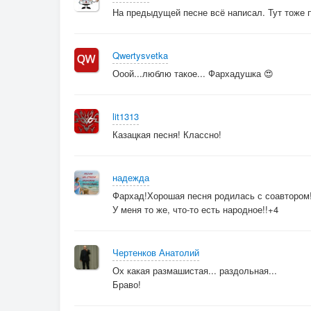
На предыдущей песне всё написал. Тут тоже 
Qwertysvetka
Ооой...люблю такое... Фархадушка 😍
lit1313
Казацкая песня! Классно!
надежда
Фархад!Хорошая песня родилась с соавтором
У меня то же, что-то есть народное!!+4
Чертенков Анатолий
Ох какая размашистая... раздольная...
Браво!