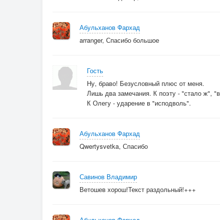
Абульханов Фархад
arranger, Спасибо большое
Гость
Ну, браво! Безусловный плюс от меня.
Лишь два замечания. К поэту - "стало ж", "в
К Олегу - ударение в "исподволь".
Абульханов Фархад
Qwertysvetka, Спасибо
Савинов Владимир
Ветошев хорош!Текст раздольный!+++
Абульханов Фархад