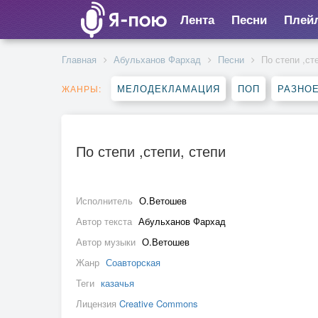
Лента
Песни
Плей
Главная
Абульханов Фархад
Песни
По степи ,ст
МЕЛОДЕКЛАМАЦИЯ
ПОП
РАЗНО
ЖАНРЫ:
По степи ,степи, степи
Исполнитель
О.Ветошев
Автор текста
Абульханов Фархад
Автор музыки
О.Ветошев
Жанр
Соавторская
Теги
казачья
Лицензия
Creative Commons