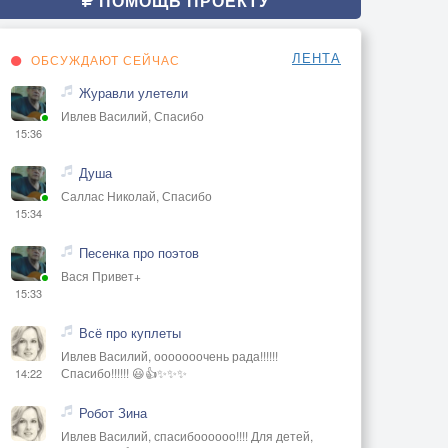
ПОМОЩЬ ПРОЕКТУ
ЛЕНТА
ОБСУЖДАЮТ СЕЙЧАС
Журавли улетели
Ивлев Василий, Спасибо
15:36
Душа
Саллас Николай, Спасибо
15:34
Песенка про поэтов
Вася Привет+
15:33
Всё про куплеты
Ивлев Василий, ооооооочень рада!!!!!!
Спасибо!!!!!! 😃👍✨✨✨
14:22
Робот Зина
Ивлев Василий, спасибоооооо!!!! Для детей,