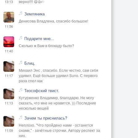
верно!!!! 😃👍✨
13:13
Земляника
Денисова Владлена, спасибо большое!
11:56
Подарите мне...
Сколько ж Вам в блокаду было?
11:40
Блиц.
Михаил Энс , спасибо. Если честно, сам себя
удивил. Ещё больше удивил Suno. С первого
11:17
раза спел как
Теософский твист.
Кутурженко Владимир, благодарю. Не могу
сказать, что мне не нравится. ))) Последние
11:13
несколько вещей
Зачем ты приснилась?
Неплохо. "Что пройдено нами - останется
снами," - зачётные строчки. Автору респект за
11:09
них.