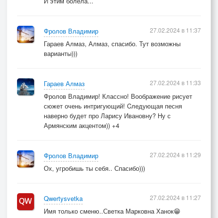
И этим болела...
27.02.2024 в 11:37
Фролов Владимир
Гараев Алмаз, Алмаз, спасибо. Тут возможны
варианты)))
27.02.2024 в 11:33
Гараев Алмаз
Фролов Владимир! Классно! Воображение рисует
сюжет очень интригующий! Cледующая песня
наверно будет про Ларису Ивановну? Ну с
Армянским акцентом)) +4
27.02.2024 в 11:29
Фролов Владимир
Ох, угробишь ты себя.. Спасибо)))
27.02.2024 в 11:27
Qwertysvetka
Имя только сменю..Светка Марковна Ханок😁