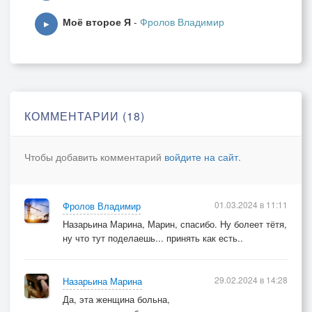
И даже на велосипеде,
Моё второе Я
-
Фролов Владимир
▶
Анжела Марковна Ханок,
Была конечно же ездок,
По нашим простодушным душам,
Любила скорость… драйв был нужен…
КОММЕНТАРИИ (18)
пр.
Анжела, болела,
Чтобы добавить комментарий
войдите на сайт
.
Одним лишь,
Хотела……
01.03.2024 в 11:11
Фролов Владимир
Назарьина Марина, Марин, спасибо. Ну болеет тётя,
ну что тут поделаешь... принять как есть..
29.02.2024 в 14:28
Назарьина Марина
Да, эта женщина больна,