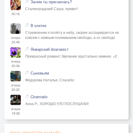
Зачем ты приснилась?
Сталинградский Саша, привет!
00:16
В клетке
Стремлению к полёту и небу, скорее ассоциируется не
совсем с земным пониманием свободы, а со свободо
вчера
20:46
Январский благовест
Прекрасный романс! Звучание хрустально-зимнее. +2
вчера
20:36
Сыновьям
Фёдорова Наталья, Спасибо
вчера
20:22
Cinematic
Анна Р., ХОРОШО,ЧТО ПОСЛУШАЛИ!
вчера
19:38
ПОЛЬЗОВАТЕЛИ ОНЛАЙН