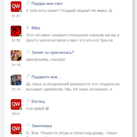
Подари мне свет
У тебя есть треки?! Отдавай людям!! Не жмись 😜
01:57
Mike
Этот не имеет никакого отношения к музыке как мы а
просто заплатил проге и врет что это его! Трек пе
01:55
Зачем ты приснилась?
Qwertysvetka, спасибо!
01:19
Подарите мне...
Да, Анна, в сегодняшней реальности этот подарок не
вызывает удивления. Увы. Не знаю: осознанно, и
01:14
Беглец
Спи давай 😁
00:41
Земляника
О.. Вов.. Пошел по ягоды и попал под дождь... Наше.