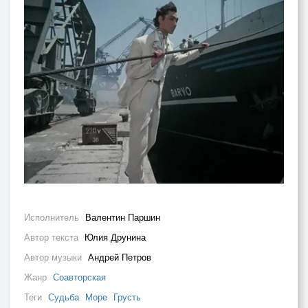
Исполнитель
Валентин Паршин
Автор текста
Юлия Друнина
Автор музыки
Андрей Петров
Жанр
Соавторская
Теги
Судьба
Море
Грусть