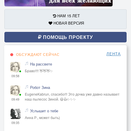
НАМ 15 ЛЕТ
НОВАЯ ВЕРСИЯ
ПОМОЩЬ ПРОЕКТУ
ЛЕНТА
ОБСУЖДАЮТ СЕЙЧАС
На рассвете
Браво!!!! 👋👋👋✨
09:58
Робот Зина
EugeneKabrun, спасибо!!! Это дочка уже давно называет
наш пылесос Зиной. 😃👍✨✨✨
09:49
Услышит о тебе
Анна Р., может быть)
09:35