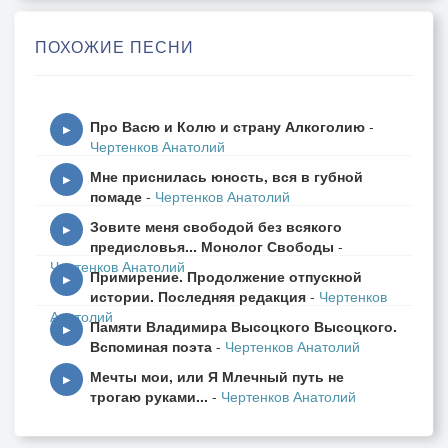
В ушко иголки пропихнуть верблюда…
ПОХОЖИЕ ПЕСНИ
И горлом кровь! И – вдребезги посуда…
Тела мертвы… Без покаянья души.
В саду воронки. В подворотнях – пушки…
Про Васю и Колю и страну Алкоголию
-
Темно и сыро! Голодно и душно!..
▶
Чертенков Анатолий
О, Господи, прости великодушно!..
Мне приснилась юность, вся в губной
▶
помаде
-
Чертенков Анатолий
Зовите меня свободой без всякого
▶
предисловья... Монолог Свободы
-
Чертенков Анатолий
Примирение. Продолжение отпускной
▶
истории. Последняя редакция
-
Чертенков
Анатолий
Памяти Владимира Высоцкого Высоцкого.
▶
Вспоминая поэта
-
Чертенков Анатолий
Мечты мои, или Я Млечный путь не
▶
трогаю руками...
-
Чертенков Анатолий