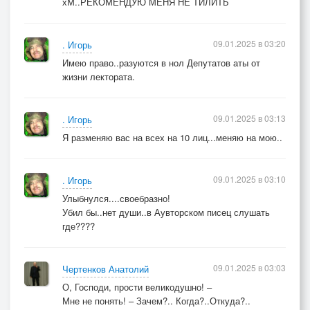
хМ..РЕКОМЕНДУЮ МЕНЯ НЕ ТИЛИТЬ
09.01.2025 в 03:20
. Игорь
Имею право..разуются в нол Депутатов аты от
жизни лектората.
09.01.2025 в 03:13
. Игорь
Я разменяю вас на всех на 10 лиц...меняю на мою..
09.01.2025 в 03:10
. Игорь
Улыбнулся....своебразно!
Убил бы..нет души..в Аувторском писец слушать
где????
09.01.2025 в 03:03
Чертенков Анатолий
О, Господи, прости великодушно! –
Мне не понять! – Зачем?.. Когда?..Откуда?..