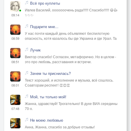
Всё про куплеты
Ивлев Василий, ооооооочень рада!!!!!! Спасибо!!!!!! 😃👍
✨✨✨
09:14
Подарите мне...
У нас почти каждый день объявляют беспилотную
опасность, хотя казалось бы где Украина и где Урал. Та
08:59
Лучик
Виктор спасибо! Согласен, метафорично. Но в целом -
это про любовь, расставания и встречи.
08:51
Зачем ты приснилась?
Текст хороший, и исполнение и музыка, всё сошлось.
Соавторам респект! 👏👏👏
08:01
Мой, ты только мой!
Жанна, здравствуй! Трогательно! В духе ВИА середины
70-х.
07:48
Не моею любовью
Анна, Жанна, спасибо за добрые отзывы!