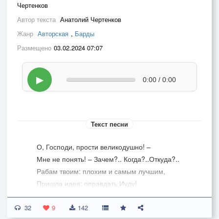
Чертенков
Автор текста
Анатолий Чертенков
Жанр
Авторская
,
Барды
Размещено
03.02.2024 07:07
▶
0:00 / 0:00
Текст песни
­­­­­­­­­­­­­­­­О, Господи, прости великодушно! –
Мне не понять! – Зачем?.. Когда?..Откуда?..
Рабам твоим: плохим и самым лучшим,
Пришла идея: оправдать Иуду!
В Тебя не веря, – уповать на чудо!
32
Предать огню сограждан непослушных…
9
142