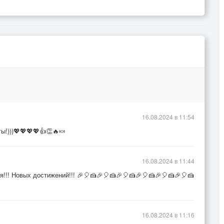
16.08.2024 в 11:54
ы!)))💖💖💖💖👍👏🔥🍬
16.08.2024 в 11:44
!!! Новых достижений!!! 🎉🎈🍰🎉🎈🍰🎉🎈🍰🎉🎈🍰🎉🎈🍰🎉🎈🍰
16.08.2024 в 11:16