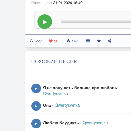
Размещено
31.01.2024 18:49
▶
227
28
147
ПОХОЖИЕ ПЕСНИ
Я не хочу петь больше про любовь
-
▶
Qwertysvetka
Она
-
Qwertysvetka
▶
Люблю блуднуть
-
Qwertysvetka
▶