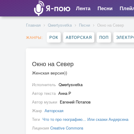
Лента
Песни
Плей
Главная
Qwertysvetka
Песни
Окно на Север
РОК
АВТОРСКАЯ
ПОП
ЭЛЕКТР
ЖАНРЫ:
Окно на Север
Женская версия))
Исполнитель
Qwertysvetka
Автор текста
Анна Р
Автор музыки
Евгений Потапов
Жанр
Авторская
Теги
Что то про географию... Или сказки Андерсена
Лицензия
Creative Commons