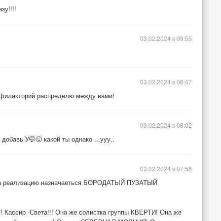
зу!!!!
03.02.2024 в 09:55
03.02.2024 в 08:47
офилакторий распределю между вами!
03.02.2024 в 08:02
обавь У🤭😜 какой ты однако ...ууу..
03.02.2024 в 07:58
 за реализацию назначаеться БОРОДАТЫЙ ПУЗАТЫЙ
 Кассир -Света!!! Она же солистка группы КВЕРТИ! Она же