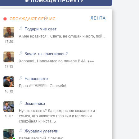
ПОМОЩЬ ПРОЕКТУ
ЛЕНТА
ОБСУЖДАЮТ СЕЙЧАС
Подари мне свет
А мне нравится!.. Света, не слушай никого, пой!..
17:20
Зачем ты приснилась?
Хорошо!.. Напомнило по манере ВИА. +++
17:15
На рассвете
Браво!!!! 👋👋👋✨ Спасибо!
16:12
Земляника
Ну что сказать? Да прекрасное создание и
смысл, что является главным и гармония
16:07
спокойная и чиста. Б
Журавли улетели
Ивлев Василий, Спасибо