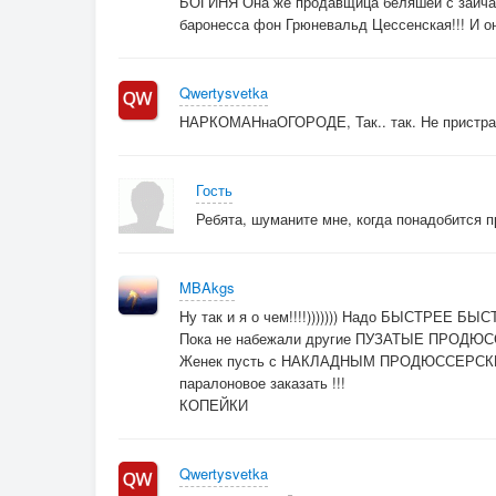
БОГИНЯ Она же продавщица беляшей с зайч
баронесса фон Грюневальд Цессенская!!! И о
Qwertysvetka
НАРКОМАНнаОГОРОДЕ, Так.. так. Не пристраив
Гость
Ребята, шуманите мне, когда понадобится 
MBAkgs
Ну так и я о чем!!!!))))))) Надо БЫСТРЕЕ 
Пока не набежали другие ПУЗАТЫЕ ПРОДЮССЕР
Женек пусть с НАКЛАДНЫМ ПРОДЮССЕРСКИМ
паралоновое заказать !!!
КОПЕЙКИ
Qwertysvetka