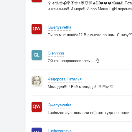
🌹🌷🌺🌸🥀💐🏵️🌸⭐🌟💥💯🔥💥❤️❤️❤️Жень!! Пот
и женшина!! И море!! И про Машу !!))И перемен
Qwertysvetka
Ты по мне пошёл?? В смысле по нам..С низу??
Glennnnn
Ой как понраааавилось...! 👌
Фёдорова Наталья
Молодец!!!!! Всё молодцы!!!!! 🌸🌿🤍
Qwertysvetka
Luchezarnaya, послали ее)) вот куда послали.
Luchezarnaya