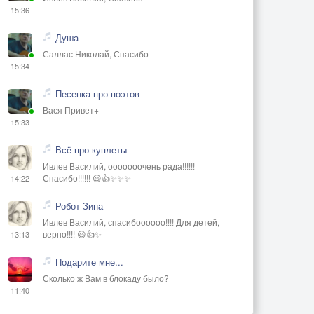
15:36
Душа
Саллас Николай, Спасибо
15:34
Песенка про поэтов
Вася Привет+
15:33
Всё про куплеты
Ивлев Василий, ооооооочень рада!!!!!!
Спасибо!!!!!! 😃👍✨✨✨
14:22
Робот Зина
Ивлев Василий, спасибоооооо!!!! Для детей,
верно!!!! 😃👍✨
13:13
Подарите мне...
Сколько ж Вам в блокаду было?
11:40