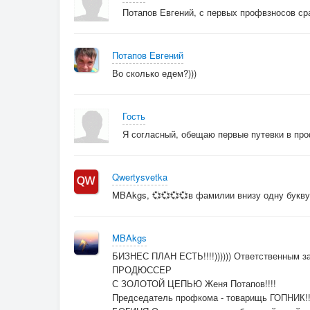
Потапов Евгений, с первых профвзносов сра
Потапов Евгений
Во сколько едем?)))
Гость
Я согласный, обещаю первые путевки в пр
Qwertysvetka
MBAkgs, 💞💞💞💞в фамилии внизу одну букву д
MBAkgs
БИЗНЕС ПЛАН ЕСТЬ!!!!)))))) Ответственным
ПРОДЮССЕР
С ЗОЛОТОЙ ЦЕПЬЮ Женя Потапов!!!!
Председатель профкома - товарищь ГОПНИК!!!