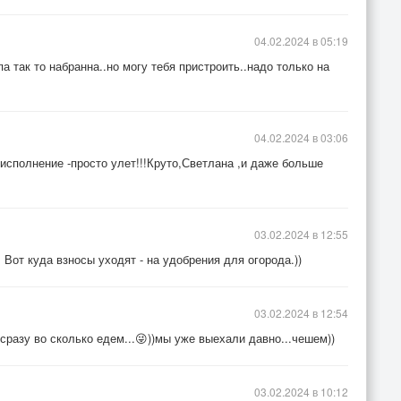
04.02.2024 в 05:19
а так то набранна..но могу тебя пристроить..надо только на
04.02.2024 в 03:06
 исполнение -просто улет!!!Круто,Светлана ,и даже больше
03.02.2024 в 12:55
от куда взносы уходят - на удобрения для огорода.))
03.02.2024 в 12:54
 сразу во сколько едем...😜))мы уже выехали давно...чешем))
03.02.2024 в 10:12