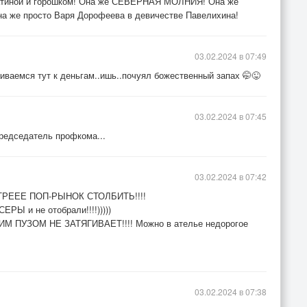
атиной и горошком! Она же СЕВЕРНАЯ МОЛНИЯ! Она же
на же просто Варя Дорофеева в девичестве Павелихина!
03.02.2024 в 07:49
аемся тут к деньгам..ишь..почуял божественный запах 🤭😜
03.02.2024 в 07:45
председатель профкома...
03.02.2024 в 07:42
БЫСТРЕЕЕ ПОП-РЫНОК СТОЛБИТЬ!!!!
Ы и не отобрали!!!!)))))
 ПУЗОМ НЕ ЗАТЯГИВАЕТ!!!! Можно в ателье недорогое
03.02.2024 в 07:38