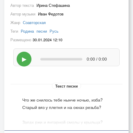
Автор текста
Ирина Стефашина
Автор музыки
Иван Федотов
Жанр
Соавторская
Теги
Родина
песни
Русь
Размещено
30.01.2024 12:10
▶
0:00 / 0:00
Текст песни
Что же снилось тебе нынче ночью, изба?
Старый вяз у плетня и на окнах резьба?
Запах ржи и янтарной смолы у крыльца?
Конь каурый гнедой, тихий звон бубенца?