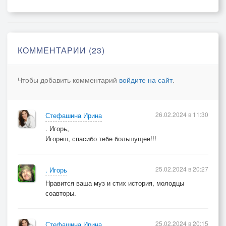
Стая галок, что спорят на пыльных столбах...
Что же снилось тебе нынче ночью, изба?
КОММЕНТАРИИ (23)
© Copyright: Ирина Стефашина
Чтобы добавить комментарий
войдите на сайт
.
26.02.2024 в 11:30
Стефашина Ирина
. Игорь,
Игореш, спасибо тебе большущее!!!
25.02.2024 в 20:27
. Игорь
Нравится ваша муз и стих история, молодцы
соавторы.
25.02.2024 в 20:15
Стефашина Ирина