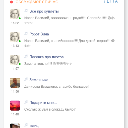
ЛЕНТА
ОБСУЖДАЮТ СЕЙЧАС
Всё про куплеты
Ивлев Василий, ооооооочень рада!!!!!! Спасибо!!!!!! 😃👍
✨✨✨
14:22
Робот Зина
Ивлев Василий, спасибоооооо!!!! Для детей, верно!!!! 😃
👍✨
13:13
Песенка про поэтов
Замечательно!!!!! 👋👋👋👋✨✨
11:57
Земляника
Денисова Владлена, спасибо большое!
11:56
Подарите мне...
Сколько ж Вам в блокаду было?
11:40
Блиц.