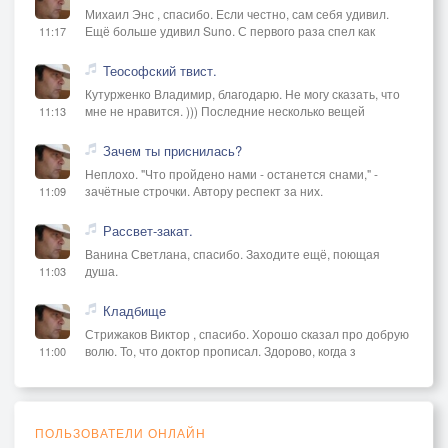
Михаил Энс , спасибо. Если честно, сам себя удивил.
Ещё больше удивил Suno. С первого раза спел как
11:17
Теософский твист.
Кутурженко Владимир, благодарю. Не могу сказать, что
мне не нравится. ))) Последние несколько вещей
11:13
Зачем ты приснилась?
Неплохо. "Что пройдено нами - останется снами," -
зачётные строчки. Автору респект за них.
11:09
Рассвет-закат.
Ванина Светлана, спасибо. Заходите ещё, поющая
душа.
11:03
Кладбище
Стрижаков Виктор , спасибо. Хорошо сказал про добрую
волю. То, что доктор прописал. Здорово, когда з
11:00
ПОЛЬЗОВАТЕЛИ ОНЛАЙН