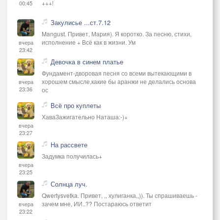
+++!
00:45
Закулисье ...ст.7.12
Mangust. Привет, Мария). Я коротко. За песню, стихи,
исполнение + Всё как в жизни. Ум
вчера
23:42
Девочка в синем платье
Фундамент-дворовая песня со всеми вытекающими в
хорошем смысле,какие бы аранжи не делались основа
вчера
23:36
ос
Всё про куплеты
ХаваЗажигательно Наташа:-)+
вчера
23:27
На рассвете
Задумка получилась+
вчера
23:25
Солнца луч.
Qwertysvetka. Привет, ,, хулиганка,,)). Ты спрашиваешь -
зачем мне, ИИ..?? Постараюсь ответит
вчера
23:22