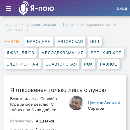
Вход
Главная
Цветков Алексей
Песни
Я откровенен только
лишь с луною
НАРОДНАЯ
АВТОРСКАЯ
ПОП
ЖАНРЫ:
ДЖАЗ, БЛЮЗ
МЕЛОДЕКЛАМАЦИЯ
РЭП, ХИП-ХОП
ЭЛЕКТРОННАЯ
СОАВТОРСКАЯ
РОК
РАЗНОЕ
Я откровенен только лишь с луною
Вспомнилось... Спасибо
Цветков Алексей
Юра за мое детство. С
Саратов
тобою оно было добрее.
Исполнитель
А.Цветков
Автор текста
С.Кузнецов