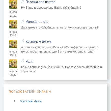
Песенка про поэтов
Ну Ваще,шедеврально Вася:-)!Улыбнул!+9
вчера
23:22
Маловато лета
Да,жарковато:-)Любишь ты лето Коля,чувствуется:-)+8
вчера
23:16
Хранимые Богом
А почему ж через мостИк,а не мОстик)даблом сделали
голос через ии...да вроде Вы и сами хорошо справл
вчера
23:12
Чудо
Какие теплые у тебя снежинки Вася:-)просто ,искренне и
хорошо+7
вчера
23:07
ПОЛЬЗОВАТЕЛИ ОНЛАЙН
Макаров Иван