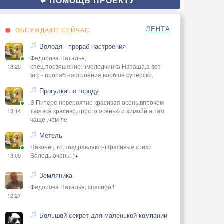
ПОМОЩЬ ПРОЕКТУ
ЛЕНТА
ОБСУЖДАЮТ СЕЙЧАС
Володя - прораб настроения
Фёдорова Наталья,
спец.посвяшение:-)молодчинка Наташа,а вот
13:20
это - прораб настроения,вообше суперски,
Прогулка по городу
В Питере невероятно красивая осень,впрочем
там все красиво,просто осенью и зимойй я там
13:14
чаще ,чем ле
Метель
Наконец то,поздравляю!:-)Красивые стихи
Володь,очень:-)+
13:09
Земляника
Фёдорова Наталья, спасибо!!!
12:27
Большой секрет для маленькой компании