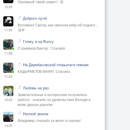
Огромный такой секрет!.. 🤫
12:05
Доброго пути!
Вспомнил Светку, как сквозняк юбку ей поднял...
😘🌹
11:55
Гляжу я на Волгу
Стрижаков Виктор , Спасибо
11:39
На Дерибасовской открылася пивная
КАДЫРМЕТОВ МАРАТ, Спасибо
11:23
Любовь на раз
Замечательная и интересная получилась
работа - спасибо за удовольствие Володя и
10:23
всем, друзья дорогие
Ночной звонок
Владимир, спасибо за визит и оценку!
10:23