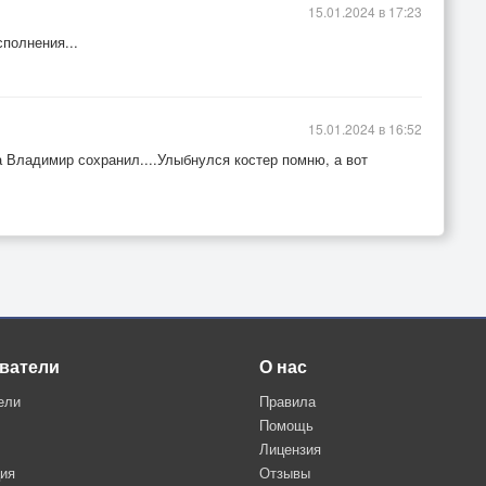
15.01.2024 в 17:23
сполнения...
15.01.2024 в 16:52
 Владимир сохранил....Улыбнулся костер помню, а вот
ватели
О нас
ели
Правила
Помощь
Лицензия
ция
Отзывы