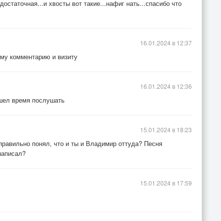
остаточная...и хвосты вот такие...нафиг нать...спасибо что
16.01.2024 в 12:37
ему комментарию и визиту
16.01.2024 в 12:36
ашел время послушать
15.01.2024 в 18:23
 правильно понял, что и ты и Владимир оттуда? Песня
написал?
15.01.2024 в 17:59