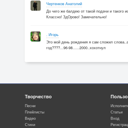
Чертенков Анатолий
До чего же балдею от такой подачи и такого и
Классно! ЗдОрово! Замечательно!
. Игорь
Это мой день рождения я сам сложил слова..а
год????...96-98......2000..хохотнул
Творчество
Пользо
Песни
Исполнит
Плейлисты
Статьи
Видео
Вход
Стихи
Регистра