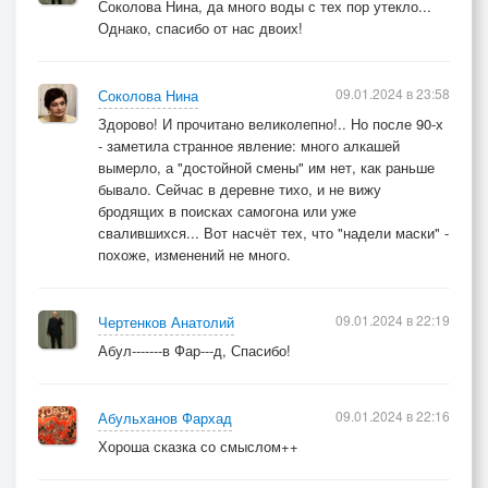
Соколова Нина, да много воды с тех пор утекло...
Удивительно простая
Однако, спасибо от нас двоих!
Арифметика труда.
Улыбаются злодеи:
09.01.2024 в 23:58
Соколова Нина
Гад Кондрат и гад Петрусь.
Здорово! И прочитано великолепно!.. Но после 90-х
- заметила странное явление: много алкашей
Ой ты, матушка-Расея,
вымерло, а "достойной смены" им нет, как раньше
Вечно жаждущая Русь!
бывало. Сейчас в деревне тихо, и не вижу
бродящих в поисках самогона или уже
Гад Кондрат с Петрусем-гадом
свалившихся... Вот насчёт тех, что "надели маски" -
похоже, изменений не много.
Заглянули в кабачок.
Взяли кофе с шоколадом
И заморский коньячок.
09.01.2024 в 22:19
Чертенков Анатолий
Абул-------в Фар---д, Спасибо!
Ну, и выпили ребята
Граммов так по пятьдесят…
09.01.2024 в 22:16
Абульханов Фархад
И Петрусь свалился с пяток,
Хороша сказка со смыслом++
Вслед за ним упал Кондрат.