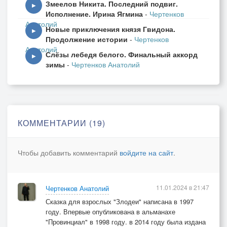
Змеелов Никита. Последний подвиг.
I СЕРИЯ
▶
Исполнение. Ирина Ягмина
-
Чертенков
Анатолий
Новые приключения князя Гвидона.
Гад Кондрат возился с ломом,
▶
Продолжение истории
-
Чертенков
Гад Петрусь терзал пилу.
Анатолий
Слёзы лебедя белого. Финальный аккорд
В это время дед Ерёма
▶
зимы
-
Чертенков Анатолий
Спал на строганом полу.
– Старикан смешон до дури! –
Ухмыляется Кондрат, –
Бабы нет! Не пьёт, не курит.
КОММЕНТАРИИ (19)
Значит, должен быть богат!
Чтобы добавить комментарий
войдите на сайт
.
Заглянул в окно разбойник
И скорей за портсигар.
В кухне – медный рукомойник
11.01.2024 в 21:47
Чертенков Анатолий
И старинный самовар.
Сказка для взрослых "Злодеи" написана в 1997
году. Впервые опубликована в альманахе
– Продадим, накупим водки. –
"Провинциал" в 1998 году. в 2014 году была издана