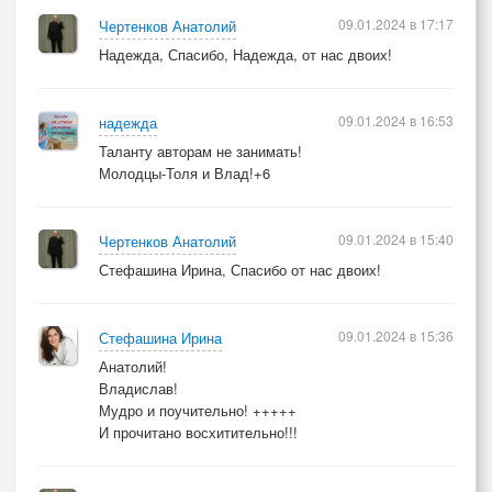
Не подумали злодеи
09.01.2024 в 17:17
Чертенков Анатолий
Перед тем, как выпить сесть,
Надежда, Спасибо, Надежда, от нас двоих!
Что по матушке Расее
Чёрных бань не перечесть!..
09.01.2024 в 16:53
надежда
Таланту авторам не занимать!
Молодцы-Толя и Влад!+6
III СЕРИЯ
Пересыщен воздух матом,
09.01.2024 в 15:40
Чертенков Анатолий
Пот на лицах в три ручья!
Стефашина Ирина, Спасибо от нас двоих!
Ожидается зарплата:
Сразу всем и сразу вся!
09.01.2024 в 15:36
Стефашина Ирина
Анатолий!
Гад Кондрат с Петрусем-гадом
Владислав!
Бьют баклуши у дверей...
Мудро и поучительно! +++++
Интересно, что им надо
И прочитано восхитительно!!!
От униженных людей?