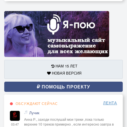
На такой земле, как Русь!..
Гад Кондрат стал депутатом,
Стал помощником Петрусь.
Принимай братков, столица!
Голь смекалкою сильна...
Ну-ка, парни и девицы!
В пляс пускайтесь, мать честна!
НАМ 15 ЛЕТ
НОВАЯ ВЕРСИЯ
Гармонист рванул трёхрядку:
ПОМОЩЬ ПРОЕКТУ
Эй, народ, посторонись!
И пошёл, пошёл вприсядку.
ЛЕНТА
ОБСУЖДАЮТ СЕЙЧАС
Энто да! Вот энто жисть!
Лучик
Убираются злодеи
Анна Р., заходи послушай мои треки ,пока только
верхние 10 треков примерно , если интересно завтра в
03:47
Вон из нашего села.