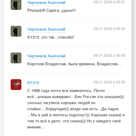
09.01.2024 в 05:51
Чертенков Анатолий
Вот Петрусь цигарку бросил,
Photoskiff Серёга, удачи!!!
Бритый череп поднапряг
И сказал:
– Прощенья просим,
09.01.2024 в 05:50
Чертенков Анатолий
Но случился кавардак.
lit1313, это так...спасибо!
К нам отправлены с Венеры
09.01.2024 в 05:48
Чертенков Анатолий
Вредоносные лучи:
Коротков Владислав, были времена, Владислав...
Эпидемия холеры
Ожидается к ночи.
09.01.2024 в 03:35
lit1313
И припрётся, тварь, хоть тресни!
С 1998 года почти всё изменилось. Почти
Но у нас надёжный план –
всё...алкаши вымирают...Бич России эта алкошня)))
сколько загубила хороших людей но
Гад Кондрат достал винчестер,
слабых....Коррупция))) везде она есть...Да ладно
Гад Петрусь – достал наган.
...Мы в рай а пентосы подохнут))) Хорошая сказка) в
том то всё и дело ,что сказка))) Но у каждого своё
Взяли всё, что захотели,
мнение...
Гад Кондрат и гад Петрусь.