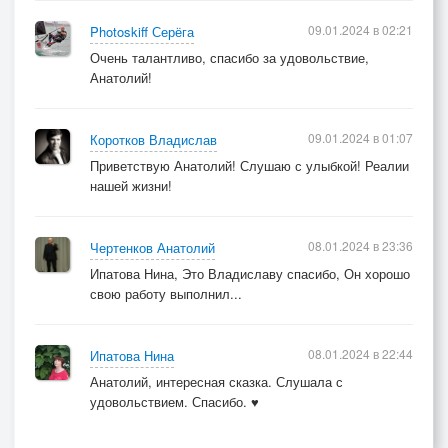
Ой ты, матушка-Расея,
09.01.2024 в 02:21
Photoskiff Серёга
Всё прощающая Русь!
Очень талантливо, спасибо за удовольствие,
Анатолий!
Ночь прошла.
И с ней досада…
09.01.2024 в 01:07
Коротков Владислав
Бабы охают у плит.
Приветствую Анатолий! Слушаю с улыбкой! Реалии
Мужикам работать надо.
нашей жизни!
Да похмелье не велит.
Живы все.
08.01.2024 в 23:36
Чертенков Анатолий
И слава Богу!
Ипатова Нина, Это Владиславу спасибо, Он хорошо
Всё как двести лет назад.
свою работу выполнил...
И выходят на дорогу
Гад Петрусь и гад Кондрат.
08.01.2024 в 22:44
Ипатова Нина
Анатолий, интересная сказка. Слушала с
IV СЕРИЯ
удовольствием. Спасибо. ♥
Жить не принято богато