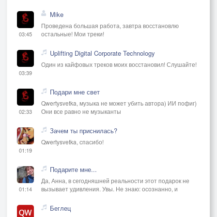
Mike
Веселись, гуляй, Расея,
Проведена большая работа, завтра восстановлю
остальные! Мои треки!
03:45
Золотые купола!
Uplifting Digital Corporate Technology
Год минул. Второй и третий...
Один из кайфовых треков моих восстановил! Слушайте!
И на Яблоневый Спас
03:39
Почтальон принёс в конверте
Подари мне свет
Из самой Москвы указ:
Qwertysvetka, музыка не может убить автора) ИИ пофиг)
Они все равно не музыканты
02:33
«Все народы…
Зачем ты приснилась?
Qwertysvetka, спасибо!
От Востока
01:19
До каспийских берегов
Облагаются оброком
Подарите мне...
За ношение носов».
Да, Анна, в сегодняшней реальности этот подарок не
вызывает удивления. Увы. Не знаю: осознанно, и
01:14
Ниже подпись и приписка:
Беглец
«Если что - пришлём солдат.