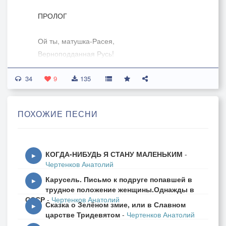
ПРОЛОГ
Ой ты, матушка-Расея,
Верноподданная Русь!
Жили-были два злодея:
34
Гад Кондрат и гад Петрусь.
9
135
Гад Кондрат имел винчестер,
ПОХОЖИЕ ПЕСНИ
Гад Петрусь имел наган.
Одного манил Манчестер,
А другого – Мичиган...
КОГДА-НИБУДЬ Я СТАНУ МАЛЕНЬКИМ
-
▶
Чертенков Анатолий
Но не будем торопиться
Карусель. Письмо к подруге попавшей в
Раньше времени в финал.
▶
трудное положение женщины.Однажды в
Открывается страница...
СССР
-
Чертенков Анатолий
Сказка о Зелёном змие, или в Славном
Начинаем сериал.
▶
царстве Тридевятом
-
Чертенков Анатолий