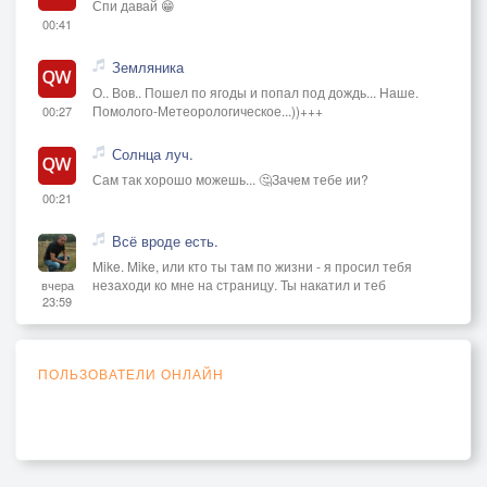
Спи давай 😁
00:41
Всем вам кланяются низко
Граф Петрусь и князь Кондрат».
Земляника
О.. Вов.. Пошел по ягоды и попал под дождь... Наше.
ЭПИЛОГ
Помолого-Метеорологическое...))+++
00:27
Солнца луч.
Ой ты, матушка-Расея,
Сам так хорошо можешь... 🤔Зачем тебе ии?
Пресвятая матерь-Русь!
00:21
Где-то прячутся злодеи:
Всё вроде есть.
Гад Кондрат и гад Петрусь.
Mike. Mike, или кто ты там по жизни - я просил тебя
незаходи ко мне на страницу. Ты накатил и теб
вчера
Может быть, надели маски.
23:59
Может быть – наоборот...
Незаконченная сказка
ПОЛЬЗОВАТЕЛИ ОНЛАЙН
Ожиданием живёт!