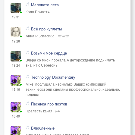
Маловато лета
Коля Привет+
19:31
Всё про куплеты
Анна Р., спасибо!!! 🌸🌸🌸
19:26
Возьми мое сердце
Вчера со мной поокала А деторождение поднимать
значит с Серёгой+
19:24
Technology Documentary
Mike, послушала несколько Ваших композиций,
технически они сделаны профессионально, идеально,
19:16
подошл
Песенка про поэтов
Прелесть какая!))+4
18:49
Влюблённые
Алимова Саша, Mike, благодарю вас!