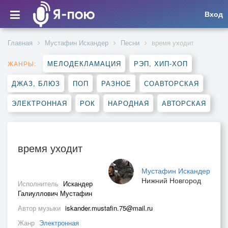
Вход
Главная
Мустафин Искандер
Песни
время уходит
МЕЛОДЕКЛАМАЦИЯ
РЭП, ХИП-ХОП
ЖАНРЫ:
ДЖАЗ, БЛЮЗ
ПОП
РАЗНОЕ
СОАВТОРСКАЯ
ЭЛЕКТРОННАЯ
РОК
НАРОДНАЯ
АВТОРСКАЯ
время уходит
Мустафин Искандер
Нижний Новгород
Исполнитель
Искандер
Галиуллович Мустафин
Автор музыки
iskander.mustafin.75@mail.ru
Жанр
Электронная