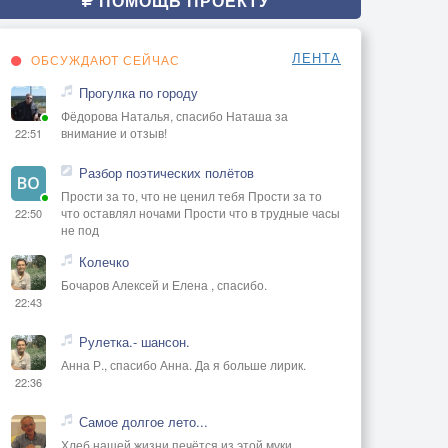
ПОМОЩЬ ПРОЕКТУ
ЛЕНТА
ОБСУЖДАЮТ СЕЙЧАС
Прогулка по городу
Фёдорова Наталья, спасибо Наташа за
внимание и отзыв!
22:51
Разбор поэтических полётов
Прости за то, что не ценил тебя Прости за то
что оставлял ночами Прости что в трудные часы
22:50
не под
Колечко
Бочаров Алексей и Елена , спасибо.
22:43
Рулетка.- шансон.
Анна Р., спасибо Анна. Да я больше лирик.
22:36
Самое долгое лето...
Хлеб нашей жизни печётся из этой муки...