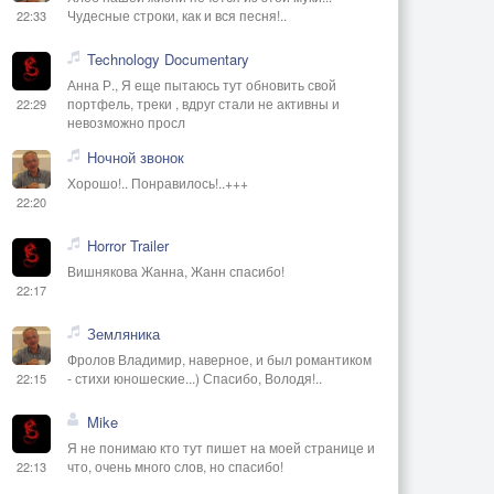
Чудесные строки, как и вся песня!..
22:33
Technology Documentary
Анна Р., Я еще пытаюсь тут обновить свой
портфель, треки , вдруг стали не активны и
22:29
невозможно просл
Ночной звонок
Хорошо!.. Понравилось!..+++
22:20
Horror Trailer
Вишнякова Жанна, Жанн спасибо!
22:17
Земляника
Фролов Владимир, наверное, и был романтиком
- стихи юношеские...) Спасибо, Володя!..
22:15
Mike
Я не понимаю кто тут пишет на моей странице и
что, очень много слов, но спасибо!
22:13