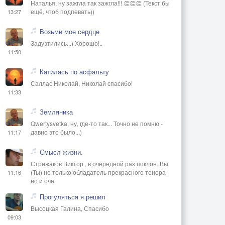
Наталья, ну зажгла так зажгла!!! 👏👏👏 (Текст бы
ещё, чтоб подпевать))
13:27
Возьми мое сердце
Задуэтились...) Хорошо!..
11:50
Катилась по асфальту
Саллас Николай, Николай спасибо!
11:33
Земляника
Qwertysvetka, ну, где-то так... Точно не помню -
давно это было...)
11:17
Смысл жизни.
Стрижаков Виктор , в очередной раз поклон. Вы
(Ты) не только обладатель прекрасного тенора
11:16
но и оче
Прогуляться я решил
Высоцкая Галина, Спасибо
09:03