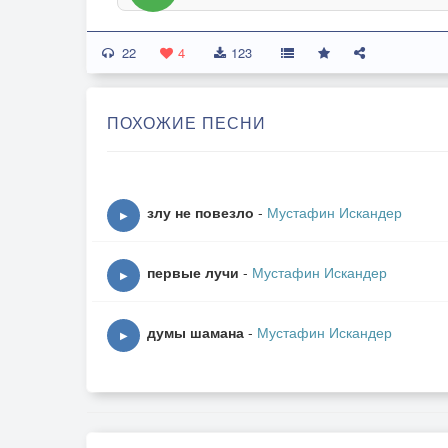
22
4
123
ПОХОЖИЕ ПЕСНИ
злу не повезло
-
Мустафин Искандер
▶
первые лучи
-
Мустафин Искандер
▶
думы шамана
-
Мустафин Искандер
▶