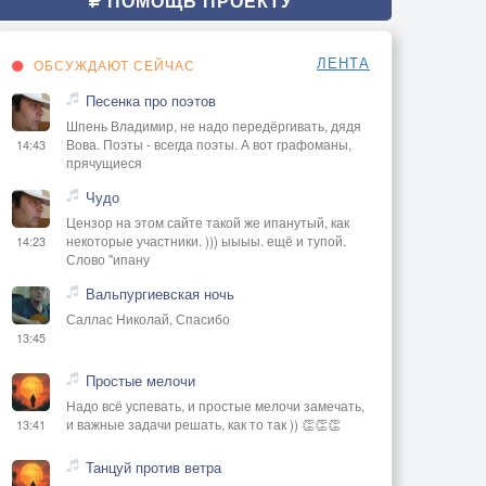
ПОМОЩЬ ПРОЕКТУ
ЛЕНТА
ОБСУЖДАЮТ СЕЙЧАС
Песенка про поэтов
Шпень Владимир, не надо передёргивать, дядя
Вова. Поэты - всегда поэты. А вот графоманы,
14:43
прячущиеся
Чудо
Цензор на этом сайте такой же ипанутый, как
некоторые участники. ))) ыыыы. ещё и тупой.
14:23
Слово "ипану
Вальпургиевская ночь
Саллас Николай, Спасибо
13:45
Простые мелочи
Надо всё успевать, и простые мелочи замечать,
и важные задачи решать, как то так )) 👏👏👏
13:41
Танцуй против ветра