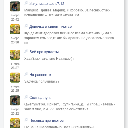
Закулисье ...ст.7.12
Mangust. Привет, Мария). Я коротко. За песню, стихи,
исполнение + Всё как в жизни. Ум
вчера
23:42
Девочка в синем платье
Фундамент-дворовая песня со всеми вытекающими в
хорошем смысле,какие бы аранжи не делались основа
вчера
23:36
ос
Всё про куплеты
ХаваЗажигательно Наташа:-)+
вчера
23:27
На рассвете
Задумка получилась+
вчера
23:25
Солнца луч.
Qwertysvetka. Привет, ,, хулиганка,,)). Ты спрашиваешь -
зачем мне, ИИ..?? Постараюсь ответит
вчера
23:22
Песенка про поэтов
Ну Ваще,шедеврально Вася:-)!Улыбнул!+9