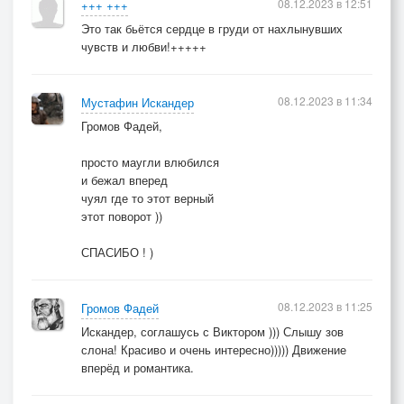
08.12.2023 в 12:51
+++ +++
Это так бьётся сердце в груди от нахлынувших
чувств и любви!+++++
08.12.2023 в 11:34
Мустафин Искандер
Громов Фадей,
просто маугли влюбился
и бежал вперед
чуял где то этот верный
этот поворот ))
СПАСИБО ! )
08.12.2023 в 11:25
Громов Фадей
Искандер, соглашусь с Виктором ))) Слышу зов
слона! Красиво и очень интересно))))) Движение
вперёд и романтика.