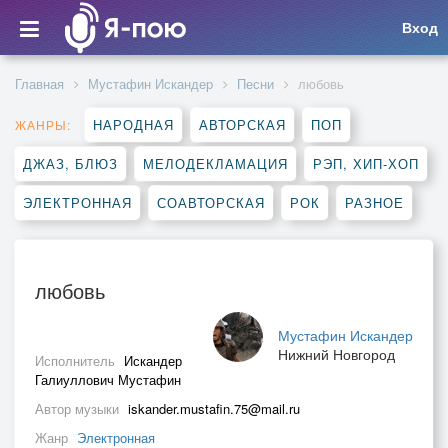
Вход
Главная
Мустафин Искандер
Песни
любовь
НАРОДНАЯ
АВТОРСКАЯ
ПОП
ЖАНРЫ:
ДЖАЗ, БЛЮЗ
МЕЛОДЕКЛАМАЦИЯ
РЭП, ХИП-ХОП
ЭЛЕКТРОННАЯ
СОАВТОРСКАЯ
РОК
РАЗНОЕ
любовь
Мустафин Искандер
Нижний Новгород
Исполнитель
Искандер
Галиуллович Мустафин
Автор музыки
iskander.mustafin.75@mail.ru
Жанр
Электронная