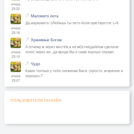
вчера
23:22
Маловато лета
Да,жарковато:-)Любишь ты лето Коля,чувствуется:-)+8
вчера
23:16
Хранимые Богом
А почему ж через мостИк,а не мОстик)даблом сделали
голос через ии...да вроде Вы и сами хорошо справл
вчера
23:12
Чудо
Какие теплые у тебя снежинки Вася:-)просто ,искренне и
хорошо+7
вчера
23:07
ПОЛЬЗОВАТЕЛИ ОНЛАЙН