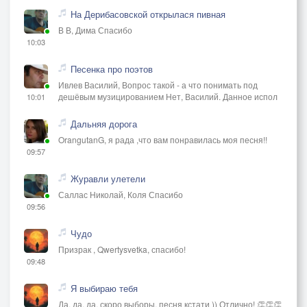
На Дерибасовской открылася пивная
В В, Дима Спасибо
10:03
Песенка про поэтов
Ивлев Василий, Вопрос такой - а что понимать под
дешёвым музицированием Нет, Василий. Данное испол
10:01
Дальняя дорога
OrangutanG, я рада ,что вам понравилась моя песня!!
09:57
Журавли улетели
Саллас Николай, Коля Спасибо
09:56
Чудо
Призрак , Qwertysvetka, спасибо!
09:48
Я выбираю тебя
Да, да, да, скоро выборы, песня кстати )) Отлично! 👏👏👏