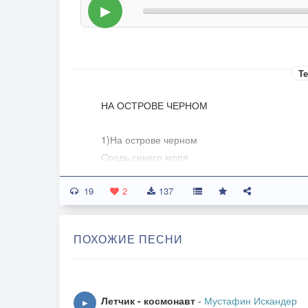
▶
Те
НА ОСТРОВЕ ЧЕРНОМ
1)На острове черном
Средь синего моря
Ругаются чайки
19
А волны им вторят
2
137
Стоят капитаны
В которых тоска
ПОХОЖИЕ ПЕСНИ
Не знает покоя
Как в бочке треска
ПРИПЕВ:
Летчик - космонавт
-
Мустафин Искандер
▶