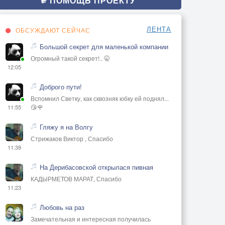
ПОМОЩЬ ПРОЕКТУ
ЛЕНТА
ОБСУЖДАЮТ СЕЙЧАС
Большой секрет для маленькой компании
Огромный такой секрет!.. 🤫
12:05
Доброго пути!
Вспомнил Светку, как сквозняк юбку ей поднял...
😘🌹
11:55
Гляжу я на Волгу
Стрижаков Виктор , Спасибо
11:39
На Дерибасовской открылася пивная
КАДЫРМЕТОВ МАРАТ, Спасибо
11:23
Любовь на раз
Замечательная и интересная получилась