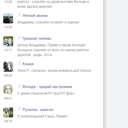
работа - спасибо за удовольствие Володя и
10:23
всем, друзья дорогие
Ночной звонок
Владимир, спасибо за визит и оценку!
10:23
Грешная любовь
Шпень Владимир, Приветствуем, Володя!
Большое спасибо от всех за оценку работы
10:17
дорогой - рады, что в
Кошка
Анна Р., согласен, кошка рождена для блюза)
09:24
Володя - прораб настроения
С днем строителя!!!!!! Ура!!!!!!! 😃👍✨
08:21
Рулетка.- шансон.
Сталинградский Саша, Привет
08:15