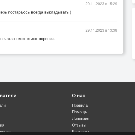
29.11.2023 в 15:29
перь постараюсь всегда выкладывать )
29.11.2023 в 13:38
печатан текст стихотворения.
ватели
О нас
ели
Правила
Помощь
Лицензия
ция
Отзывы
дение
Контакты