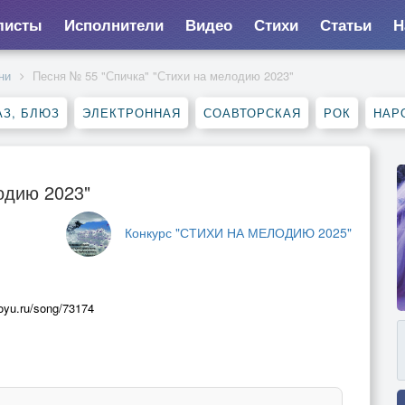
листы
Исполнители
Видео
Стихи
Статьи
Н
ни
Песня № 55 "Спичка" "Стихи на мелодию 2023"
З, БЛЮЗ
ЭЛЕКТРОННАЯ
СОАВТОРСКАЯ
РОК
НАР
одию 2023"
Конкурс "СТИХИ НА МЕЛОДИЮ 2025"
yu.ru/song/73174