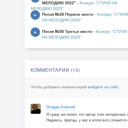
По краю,
МЕЛОДИЮ 2022"
-
Конкурс "СТИХИ НА
МЕЛОДИЮ 2025"
Заводит,
Песня №26 Первое место
-
Конкурс "СТИХ
Играет.
▶
НА МЕЛОДИЮ 2025"
Готова
До рая,
Песня №50 Третье место
-
Конкурс "СТИХИ
▶
НА МЕЛОДИЮ 2025"
Но снова
Сгорает.
Кровь растекается
Да по венам,
КОММЕНТАРИИ (13)
Всё представляется
Здоровенным.
Чтобы добавить комментарий
войдите на сайт
.
Не подгоняется
По притиркам,
Воспламеняется
Осидак Алексей
Первым чирком.
Я сразу же понял, кто автор этих интересных 
Надеюсь, братцы, у вас в итоге всё сложится
Ходит