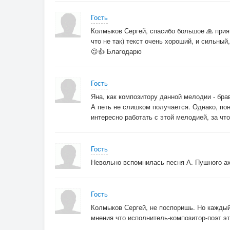
По краю,
Заводит,
Гость
Играет.
Колмыков Сергей, спасибо большое 🙏 прия
что не так) текст очень хороший, и сильн
Готова
😉👍 Благодарю
До рая,
Но снова
Сгорает.
Гость
Яна, как композитору данной мелодии - бра
А петь не слишком получается. Однако, пон
интересно работать с этой мелодией, за чт
Гость
Невольно вспомнилась песня А. Пушного ах 
Гость
Колмыков Сергей, не поспоришь. Но кажды
мнения что исполнитель-композитор-поэт эт