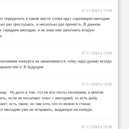
07.11.2023 в 15:58
жет определить в каком месте слова идут соразмерно мелодии,
ько раз прослушать, и несколько раз прочесть. В данном
к середине мелодии, и не зная чем заполнить вторую
а.
07.11.2023 в 15:56
кончанием конкурса не заканчивается, кому надо думаю всегда
вершенства!☺️ В будущем
07.11.2023 в 15:46
зца . Но дело в том, что не все поэты песенники, и многие
еть, если не посылают плюс с мелодией, то есть рыбу.
ают, есть такое, но там хоть что-то можно в стихах
вот мелодию уже не исправить, выданную на конкурс.
07.11.2023 в 15:39