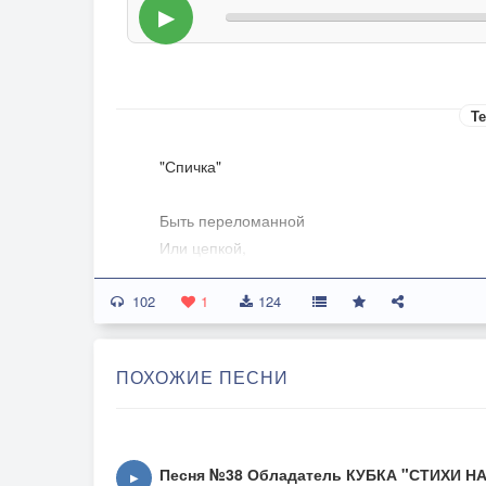
▶
Те
"Спичка"
Быть переломанной
Или цепкой,
Тонкой соломиной
102
Или щепкой.
1
124
Но, тем не менее
Ты другая,
ПОХОЖИЕ ПЕСНИ
Ночь вожделением
Поджигая.
Ходит
Песня №38 Обладатель КУБКА "СТИХИ Н
▶