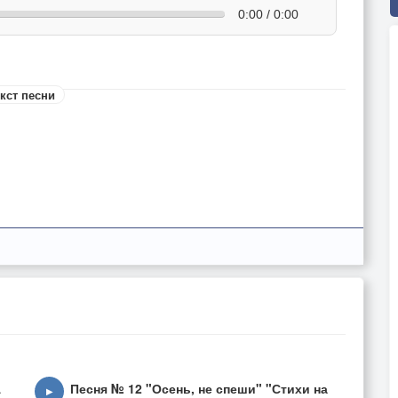
0:00 / 0:00
кст песни
А
Песня № 12 "Осень, не спеши" "Стихи на
▶