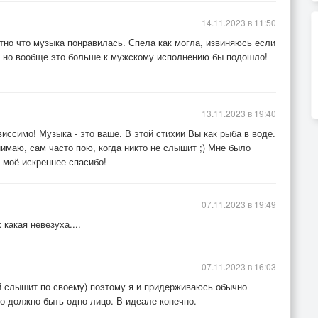
14.11.2023 в 11:50
тно что музыка понравилась. Спела как могла, извиняюсь если
ый, но вообще это больше к мужскому исполнению бы подошло!
13.11.2023 в 19:40
виссимо! Музыка - это ваше. В этой стихии Вы как рыба в воде.
имаю, сам часто пою, когда никто не слышит ;) Мне было
о моё искреннее спасибо!
07.11.2023 в 19:49
какая невезуха....
07.11.2023 в 16:03
й слышит по своему) поэтому я и придерживаюсь обычно
о должно быть одно лицо. В идеале конечно.