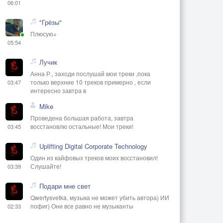
06:01
"Грёзы"
Плюсую+
05:54
Лучик
Анна Р., заходи послушай мои треки ,пока
только верхние 10 треков примерно , если
03:47
интересно завтра в
Mike
Проведена большая работа, завтра
восстановлю остальные! Мои треки!
03:45
Uplifting Digital Corporate Technology
Один из кайфовых треков моих восстановил!
Слушайте!
03:39
Подари мне свет
Qwertysvetka, музыка не может убить автора) ИИ
пофиг) Они все равно не музыканты
02:33