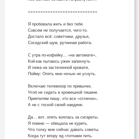
============================
Я пробовала жить и без тебя.
Совсем не получается, чего-то.
Достало всё: советчики, друзья,
Соседский шум, рутинная работа.
С утра по-кофейку... «на автомате»,
Кой-как пытаюсь ужин запихнуть
И лежа на застеленной кровати,
Пойму: Опять мне ночью не уснуть.
Включаю телевизор по привычке,
Чтоб не сидеть в кромешной тишине.
Приятелям пишу, что все «отлично»,
А не с тоской своей наедине.
Да… вот, опять взялась за сигареты.
Я помню — обещала не курить.
Что толку мне сейчас давать советы,
Когда тут впору яд глотками пить.