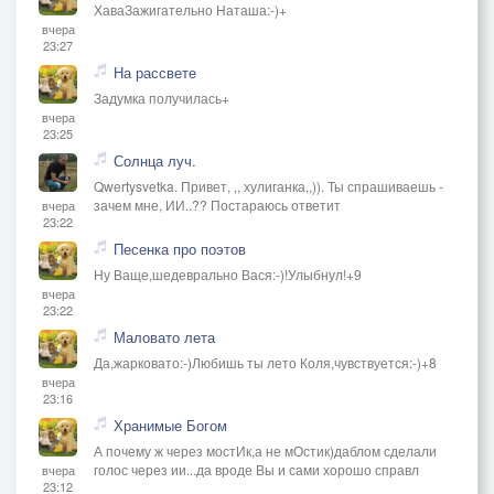
ХаваЗажигательно Наташа:-)+
вчера
23:27
На рассвете
Задумка получилась+
вчера
23:25
Солнца луч.
Qwertysvetka. Привет, ,, хулиганка,,)). Ты спрашиваешь -
зачем мне, ИИ..?? Постараюсь ответит
вчера
23:22
Песенка про поэтов
Ну Ваще,шедеврально Вася:-)!Улыбнул!+9
вчера
23:22
Маловато лета
Да,жарковато:-)Любишь ты лето Коля,чувствуется:-)+8
вчера
23:16
Хранимые Богом
А почему ж через мостИк,а не мОстик)даблом сделали
голос через ии...да вроде Вы и сами хорошо справл
вчера
23:12