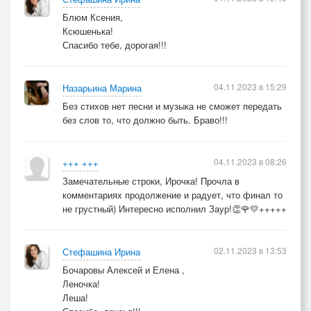
© Copyright: Ирина Стефашина
Блюм Ксения,
Ксюшенька!
Спасибо тебе, дорогая!!!
04.11.2023 в 15:29
Назарьина Марина
Без стихов нет песни и музыка не сможет передать
без слов то, что должно быть. Браво!!!
04.11.2023 в 08:26
+++ +++
Замечательные строки, Ирочка! Прочла в
комментариях продолжение и радует, что финал то
не грустный) Интересно исполнил Заур!👏🌹💛+++++
02.11.2023 в 13:53
Стефашина Ирина
Бочаровы Алексей и Елена ,
Леночка!
Леша!