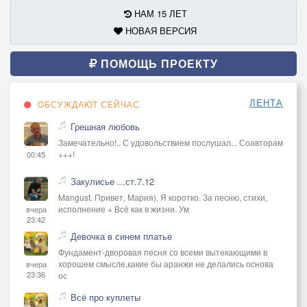
НАМ 15 ЛЕТ
НОВАЯ ВЕРСИЯ
ПОМОЩЬ ПРОЕКТУ
ЛЕНТА
ОБСУЖДАЮТ СЕЙЧАС
Грешная любовь
Замечательно!.. С удовольствием послушал... Соавторам
+++!
00:45
Закулисье ...ст.7.12
Mangust. Привет, Мария). Я коротко. За песню, стихи,
исполнение + Всё как в жизни. Ум
вчера
23:42
Девочка в синем платье
Фундамент-дворовая песня со всеми вытекающими в
хорошем смысле,какие бы аранжи не делались основа
вчера
23:36
ос
Всё про куплеты