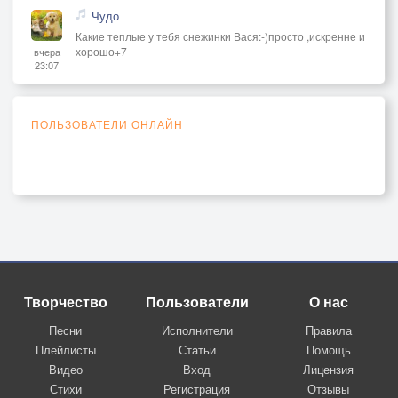
Чудо
Какие теплые у тебя снежинки Вася:-)просто ,искренне и
хорошо+7
вчера
23:07
ПОЛЬЗОВАТЕЛИ ОНЛАЙН
Творчество
Пользователи
О нас
Песни
Исполнители
Правила
Плейлисты
Статьи
Помощь
Видео
Вход
Лицензия
Стихи
Регистрация
Отзывы