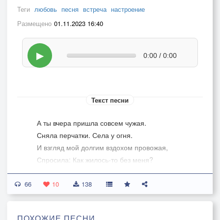
Теги
любовь
песня
встреча
настроение
Размещено
01.11.2023 16:40
▶
0:00 / 0:00
Текст песни
А ты вчера пришла совсем чужая.
Сняла перчатки. Села у огня.
И взгляд мой долгим вздохом провожая,
Спросила: Как жилось-то без меня?
66
Привычно взял я в руки сигарету.
10
138
Налил вина и просто промолчал.
Не мог же я кричать на всю планету,
ПОХОЖИЕ ПЕСНИ