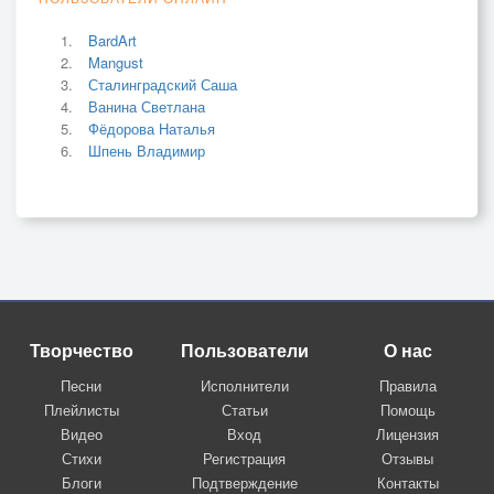
BardArt
Mangust
Сталинградский Саша
Ванина Светлана
Фёдорова Наталья
Шпень Владимир
Творчество
Пользователи
О нас
Песни
Исполнители
Правила
Плейлисты
Статьи
Помощь
Видео
Вход
Лицензия
Стихи
Регистрация
Отзывы
Блоги
Подтверждение
Контакты