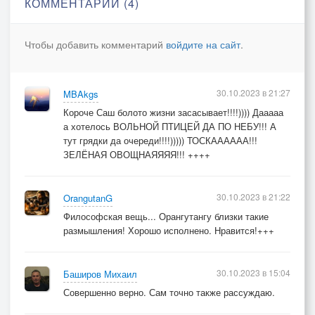
КОММЕНТАРИИ (4)
Чем огорчает очень нас
Чтобы добавить комментарий
войдите на сайт
.
И в мире как-то так не гладко
Всё катаклизмы, беспорядки
И от стабильности, разрядки
30.10.2023 в 21:27
MBAkgs
В нем не осталось и следа
Короче Саш болото жизни засасывает!!!!)))) Дааааа
Запахло в воздухе войной
а хотелось ВОЛЬНОЙ ПТИЦЕЙ ДА ПО НЕБУ!!! А
И только паузу взял кто-то
тут грядки да очереди!!!!))))) ТОСКАААААА!!!
Как паузу берет природа
ЗЕЛЁНАЯ ОВОЩНАЯЯЯЯ!!! ++++
Пред неминуемой грозой
30.10.2023 в 21:22
OrangutanG
Но мы с тобой-то понимаем
Философская вещь... Орангутангу близки такие
Что наша жизнь так быстро тает
размышления! Хорошо исполнено. Нравится!+++
И постепенно исчезает
Не исключение мы, увы
30.10.2023 в 15:04
Баширов Михаил
Так было, есть, и так всё будет
Совершенно верно. Сам точно также рассуждаю.
От сотворения здесь люди
Рождались, жили, умирали