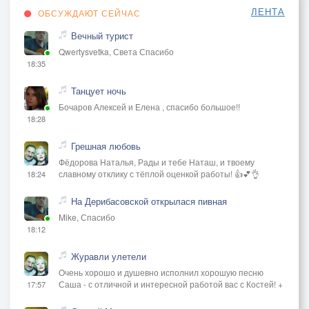
ЛЕНТА
ОБСУЖДАЮТ СЕЙЧАС
Вечный турист
Qwertysvetka, Света Спасибо
18:35
Танцует ночь
Бочаров Алексей и Елена , спасибо большое!!
18:28
Грешная любовь
Фёдорова Наталья, Рады и тебе Наташ, и твоему
славному отклику с тёплой оценкой работы! 👍💕👌
18:24
На Дерибасовской открылася пивная
Mike, Спасибо
18:12
Журавли улетели
Очень хорошо и душевно исполнил хорошую песню
Саша - с отличной и интересной работой вас с Костей! +
17:57