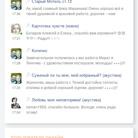
Старый Мотель ст.12
Ах, какой славный блюз Машенька! Очень хорошо всё в
твоей душевной и красивой работе, дорогая – нам
17:36
Картотека чувств (новое)
Бочаров Алексей и Елена , спасибо вам огромное!!! 😍😍
💛💛✨ Рады!!! ✨✨✨
17:31
Колечко
Замечательная получилась у вас работа Марат и
Леночка - с удовольствием послушали, молодцы! +++))!!!
17:28
Суженый ли ты мне, мой избранный? (акустика)
Жанночка, ваша работа с Тёзкой достойна теплоты
отклика и доброй хорошей оценки, дорогие! ++++))!!
17:20
Любовь моя неповторима! (акустика)
osman1953, спасибо большое, Володя, очень рада
этому!
17:04
ПОЛЬЗОВАТЕЛИ ОНЛАЙН