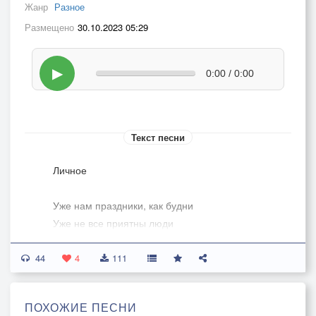
Жанр
Разное
Размещено
30.10.2023 05:29
▶
0:00 / 0:00
Текст песни
Личное
Уже нам праздники, как будни
Уже не все приятны люди
И думать мы о том, что будет
44
С тобою просто не хотим
4
111
Мы в дне сегодняшнем и только
О прошлом думать как-то больно
ПОХОЖИЕ ПЕСНИ
Но вольно или же не вольно