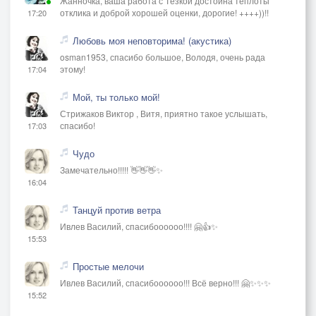
Жанночка, ваша работа с Тёзкой достойна теплоты
отклика и доброй хорошей оценки, дорогие! ++++))!!
17:20
Любовь моя неповторима! (акустика)
osman1953, спасибо большое, Володя, очень рада
этому!
17:04
Мой, ты только мой!
Стрижаков Виктор , Витя, приятно такое услышать,
спасибо!
17:03
Чудо
Замечательно!!!!! 👋👋👋✨
16:04
Танцуй против ветра
Ивлев Василий, спасибоооооо!!!! 🤗👍✨
15:53
Простые мелочи
Ивлев Василий, спасибоооооо!!! Всё верно!!! 🤗✨✨✨
15:52