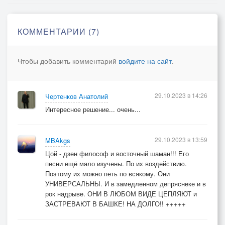
Моя ладонь превратилась в кулак
И если есть порох, дай огня!
Вот так!
КОММЕНТАРИИ (7)
Солнце моё, взгляни на меня
Моя ладонь превратилась в кулак
Чтобы добавить комментарий
войдите на сайт
.
И если есть порох, дай огня!
Вот так!
29.10.2023 в 14:26
Чертенков Анатолий
Интересное решение... очень...
29.10.2023 в 13:59
MBAkgs
Цой - дзен философ и восточный шаман!!! Его
песни ещё мало изучены. По их воздействию.
Поэтому их можно петь по всякому. Они
УНИВЕРСАЛЬНЫ. И в замедленном депряснеке и в
рок надрыве. ОНИ В ЛЮБОМ ВИДЕ ЦЕПЛЯЮТ и
ЗАСТРЕВАЮТ В БАШКЕ! НА ДОЛГО!! +++++