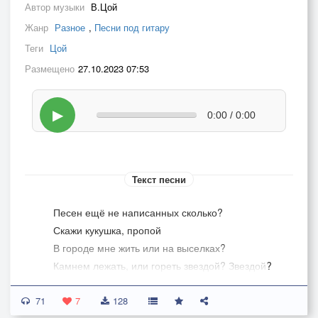
Автор музыки
В.Цой
Жанр
Разное
,
Песни под гитару
Теги
Цой
Размещено
27.10.2023 07:53
▶
0:00 / 0:00
Текст песни
Песен ещё не написанных сколько?
Скажи кукушка, пропой
В городе мне жить или на выселках?
Камнем лежать, или гореть звездой? Звездой?
Солнце моё, взгляни на меня
71
Моя ладонь превратилась в кулак
7
128