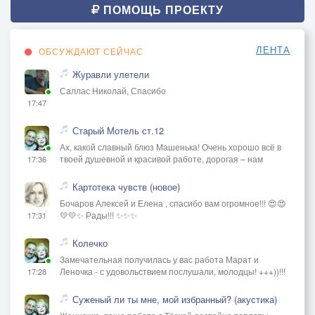
ПОМОЩЬ ПРОЕКТУ
ЛЕНТА
ОБСУЖДАЮТ СЕЙЧАС
Журавли улетели
Саллас Николай, Спасибо
17:47
Старый Мотель ст.12
Ах, какой славный блюз Машенька! Очень хорошо всё в
твоей душевной и красивой работе, дорогая – нам
17:36
Картотека чувств (новое)
Бочаров Алексей и Елена , спасибо вам огромное!!! 😍😍
💛💛✨ Рады!!! ✨✨✨
17:31
Колечко
Замечательная получилась у вас работа Марат и
Леночка - с удовольствием послушали, молодцы! +++))!!!
17:28
Суженый ли ты мне, мой избранный? (акустика)