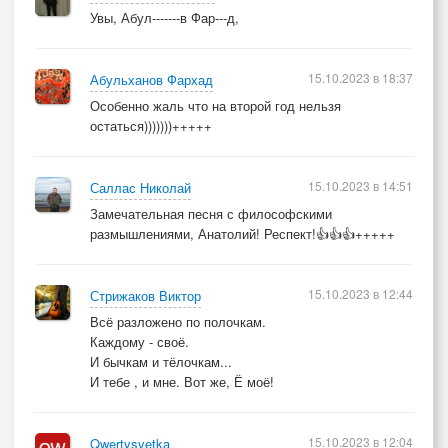
Увы, Абул-------в Фар---д,
15.10.2023 в 18:37
Абульханов Фархад
Особенно жаль что на второй год нельзя
остаться)))))))+++++
15.10.2023 в 14:51
Саллас Николай
Замечательная песня с философскими
размышлениями, Анатолий! Респект!👍👍👍+++++
15.10.2023 в 12:44
Стрижаков Виктор
Всё разложено по полочкам.
Каждому - своё.
И бычкам и тёлочкам...
И тебе , и мне. Вот же, Ё моё!
15.10.2023 в 12:04
Qwertysvetka