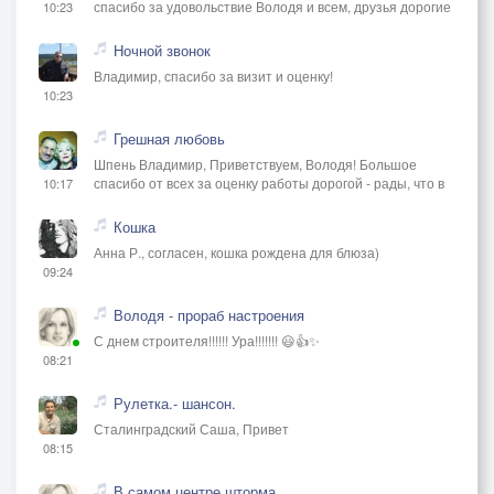
спасибо за удовольствие Володя и всем, друзья дорогие
10:23
Ночной звонок
Владимир, спасибо за визит и оценку!
10:23
Грешная любовь
Шпень Владимир, Приветствуем, Володя! Большое
спасибо от всех за оценку работы дорогой - рады, что в
10:17
Кошка
Анна Р., согласен, кошка рождена для блюза)
09:24
Володя - прораб настроения
С днем строителя!!!!!! Ура!!!!!!! 😃👍✨
08:21
Рулетка.- шансон.
Сталинградский Саша, Привет
08:15
В самом центре шторма