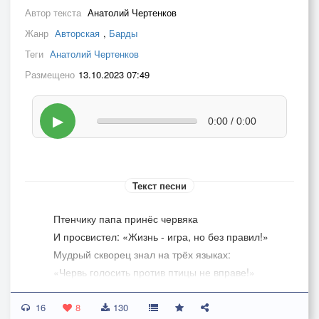
Автор текста
Анатолий Чертенков
Жанр
Авторская
,
Барды
Теги
Анатолий Чертенков
Размещено
13.10.2023 07:49
▶
0:00 / 0:00
Текст песни
Птенчику папа принёс червяка
И просвистел: «Жизнь - игра, но без правил!»
Мудрый скворец знал на трёх языках:
«Червь голосить против птицы не вправе!»
16
– Очень питательно, кушай, сынок!
8
130