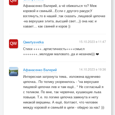
Афанасенко Валерий, а чё обижаться то? Меж
коровой и свиньёй...Если с другого ракурсУ
взглянуть,то в нашей ,так сказать ,пищевой цепочке
-на верхушке элита..высший свет..,)) она нас и
хавает… как свиней и коров ))
15.10.2023 в 11:47
Qwertysvetka
Стихи ++++..артистичность++++смысл
+++++++..мелодии маловато..да и незачем))) ❤️
14.10.2023 в 19:36
Афанасенко Валерий
Интересная затронута тема.. изложена вдумчево
цепочка.. По телику укоренилось - "на верхушке
пищевой цепочки лев и там ещё.. " Не согласный я
с теликом. По мне, так червячки, кушающие льва
повыше. Т.е. по логике цепочка замкнута и нету
никакой вершины. А ещё, болтают, что человек
между коровой и свиньёй в цепи - обидно за нас! )))