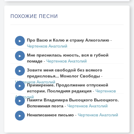
– Мяу! – кот Васька проснулся на крыше.
Он облизнулся и сделал прыжок,
ПОХОЖИЕ ПЕСНИ
Лёгкий, такой, что никто не услышал…
А под скворечней играли в футбол
Про Васю и Колю и страну Алкоголию
-
Ромка и Жорка – джентльмены удачи!
▶
Чертенков Анатолий
Вместо ворот – табуретка и стол.
Мне приснилась юность, вся в губной
Кот между ними скакал, словно мячик.
▶
помаде
-
Чертенков Анатолий
Зовите меня свободой без всякого
Жизнь, утверждают, – большая игра,
▶
предисловья... Монолог Свободы
-
Только вот правила к ней растеряли…
Чертенков Анатолий
Примирение. Продолжение отпускной
Ромка на ножик нарвался вчера,
▶
истории. Последняя редакция
-
Чертенков
Жорка в запое и выйдет едва ли…
Анатолий
Памяти Владимира Высоцкого Высоцкого.
▶
Вспоминая поэта
-
Чертенков Анатолий
Первые слёзы, последний звонок,
Ненаписанное письмо
-
Чертенков Анатолий
Женское счастье, мужское начало…
▶
Жизнь – это вечный открытый урок,
Жаль, что хороших оценок так мало.