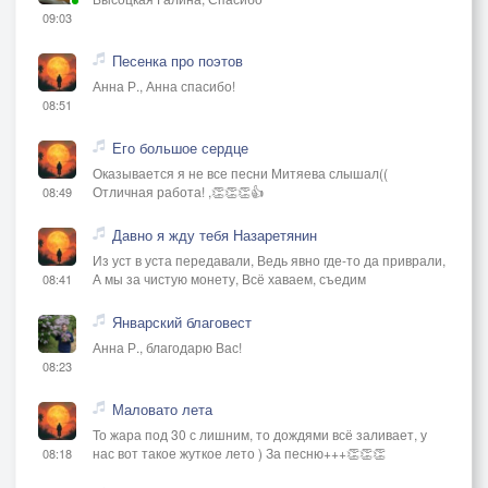
09:03
Песенка про поэтов
Анна Р., Анна спасибо!
08:51
Его большое сердце
Оказывается я не все песни Митяева слышал((
Отличная работа! ,👏👏👏👍
08:49
Давно я жду тебя Назаретянин
Из уст в уста передавали, Ведь явно где-то да приврали,
А мы за чистую монету, Всё хаваем, съедим
08:41
Январский благовест
Анна Р., благодарю Вас!
08:23
Маловато лета
То жара под 30 с лишним, то дождями всё заливает, у
нас вот такое жуткое лето ) За песню+++👏👏👏
08:18