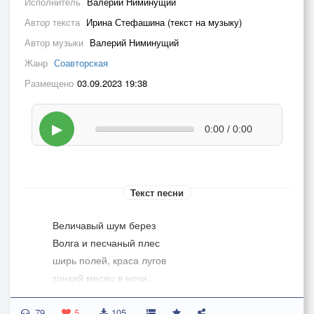
Исполнитель
Валерий Ниминущий
Автор текста
Ирина Стефашина (текст на музыку)
Автор музыки
Валерий Ниминущий
Жанр
Соавторская
Размещено
03.09.2023 19:38
▶
0:00 / 0:00
Текст песни
Величавый шум берез
Волга и песчаный плес
ширь полей, краса лугов
тонкий месяц в ночи.
79
Новый день опять принес
5
105