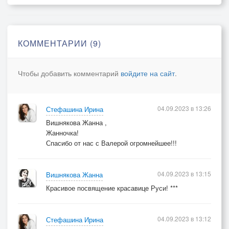
русский каравай и соль.
Стала ты моей судьбой
Я навеки с тобой.
КОММЕНТАРИИ (9)
Припев:
Чтобы добавить комментарий
войдите на сайт
.
Головой к дубам прильну
и скажу: Я люблю одну,
Русь, что называю мать,
04.09.2023 в 13:26
Стефашина Ирина
мне милее вовек не сыскать
Вишнякова Жанна ,
Жанночка!
Спасибо от нас с Валерой огромнейшее!!!
Не ищу красу вдали,
краше нет родной земли,
04.09.2023 в 13:15
Вишнякова Жанна
вековой покой и стать
Красивое посвящение красавице Руси! ***
И души благодать.
Припев:
04.09.2023 в 13:12
Стефашина Ирина