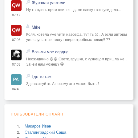
Журавли улетели
Ну ты здесь прям вжился ..даже слезу твою увидела...
07:17
Mike
Коля, хотела уже уйти навсегда, тут ты😜.. А если авторы
уже слушать не могут ширпотребных певиц!! ??
07:06
Возьми мое сердце
Неожиданно 😄😁 Светк, врушка, с кузнецом пришла же...
Зачем нам кузнец? 🤭
07:03
Где то там
Здравствуйте. А почему это может быть ?
04:40
ПОЛЬЗОВАТЕЛИ ОНЛАЙН
Макаров Иван
Сталинградский Саша