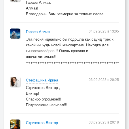
Головой к дубам прильну
Гараев Алмаз,
и скажу: Я люблю одну,
Алмаз!
Благодарны Вам безмерно за теплые слова!
Русь, что называю мать,
мне милее вовек не сыскать
04.09.2023 в 13:05
Гараев Алмаз
Эта песня идеально бы подошла как саунд трек к
© Copyright: Ирина Стефашина
какой ни будь новой кинокартине. Находка для
кинорежиссёров!!! Очень красиво и
впечатлительно!!!
++++++++++++++++++++++++++++++++++++++++++++
03.09.2023 в 20:25
Стефашина Ирина
Стрижаков Виктор ,
Виктор!
Спасибо огромное!!!
Потрясающе написал!!!
03.09.2023 в 20:18
Стрижаков Виктор