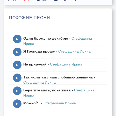
шепот трав и бисер рос,
стаи белых облаков,
ПОХОЖИЕ ПЕСНИ
солнца свет и лучи
Один брожу по декабрю
-
Стефашина
Припев:
▶
Ирина
Головой к дубам прильну
Я Господа прошу
-
Стефашина Ирина
и скажу: Я люблю одну,
▶
Русь, что называю мать,
Не приручай
-
Стефашина Ирина
мне милее вовек не сыскать
▶
Так молится лишь любящая женщина
-
▶
Стефашина Ирина
Я тобою лишь дышу
Берегите мать, пока жива
-
Стефашина
и к тебе одной спешу
▶
Ирина
из неведомых краев
Можно?..
-
Стефашина Ирина
в звонкий край соловьев.
▶
Радость ты моя и боль,