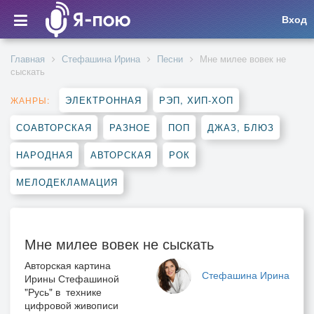
Вход
Главная
Стефашина Ирина
Песни
Мне милее вовек не
сыскать
ЭЛЕКТРОННАЯ
РЭП, ХИП-ХОП
ЖАНРЫ:
СОАВТОРСКАЯ
РАЗНОЕ
ПОП
ДЖАЗ, БЛЮЗ
НАРОДНАЯ
АВТОРСКАЯ
РОК
МЕЛОДЕКЛАМАЦИЯ
Мне милее вовек не сыскать
Авторская картина
Стефашина Ирина
Ирины Стефашиной
"Русь" в технике
цифровой живописи