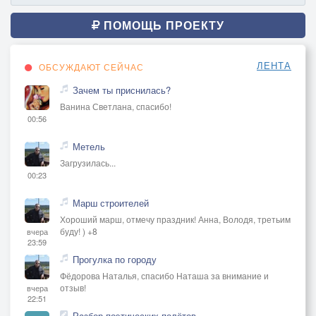
ПОМОЩЬ ПРОЕКТУ
ЛЕНТА
ОБСУЖДАЮТ СЕЙЧАС
Зачем ты приснилась?
Ванина Светлана, спасибо!
00:56
Метель
Загрузилась...
00:23
Марш строителей
Хороший марш, отмечу праздник! Анна, Володя, третьим
буду! ) +8
вчера
23:59
Прогулка по городу
Фёдорова Наталья, спасибо Наташа за внимание и
отзыв!
вчера
22:51
Разбор поэтических полётов