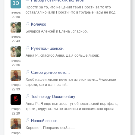
Прости за то, что не ценил тебя Прости за то что
оставлял ночами Прости что в трудные часы не под
вчера
22:50
Колечко
Бочаров Алексей и Елена , спасибо.
вчера
22:43
Рулетка.- шансон.
Анна Р., спасибо Анна. Да я больше лирик.
вчера
22:36
Самое долгое лето...
Хлеб нашей жизни печётся из этой муки... Чудесные
строки, как и вся песня!..
вчера
22:33
Technology Documentary
Анна Р., Я еще пытаюсь тут обновить свой портфель,
треки , вдруг стали не активны и невозможно просл
вчера
22:29
Ночной звонок
Хорошо!.. Понравилось!..+++
вчера