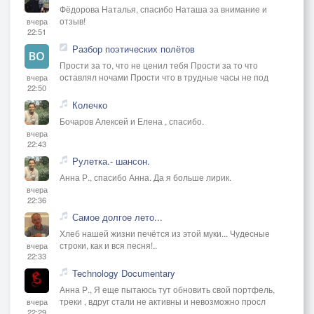
Фёдорова Наталья, спасибо Наташа за внимание и
отзыв!
вчера
22:51
Разбор поэтических полётов
Прости за то, что не ценил тебя Прости за то что
оставлял ночами Прости что в трудные часы не под
вчера
22:50
Колечко
Бочаров Алексей и Елена , спасибо.
вчера
22:43
Рулетка.- шансон.
Анна Р., спасибо Анна. Да я больше лирик.
вчера
22:36
Самое долгое лето...
Хлеб нашей жизни печётся из этой муки... Чудесные
строки, как и вся песня!..
вчера
22:33
Technology Documentary
Анна Р., Я еще пытаюсь тут обновить свой портфель,
треки , вдруг стали не активны и невозможно просл
вчера
22:29