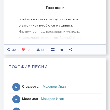
Текст песни
Влюбился в сигналистку составитель,
В вагонницу влюбился машинист,
Инструктор, наш наставник и учитель,
К нарядчице прилип, как банный лист.
32
И мимо переезда проезжая
10
88
Надеется помощник молодой,
Что там ОНА, вагоны провожая,
ПОХОЖИЕ ПЕСНИ
С улыбкою помашет вслед рукой.
Приход весны, как дембиль неизбежен,
С высоты
-
Макаров Иван
Весною людям радостнее жить.
▶
И ради глаз, чей взгляд так чист и нежен,
Меломан
-
Макаров Иван
Мне хочется великое творить!
▶