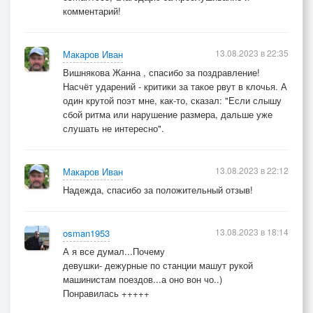
комментарий!
13.08.2023 в 22:35
Макаров Иван
Вишнякова Жанна , спасибо за поздравление!
Насчёт ударений - критики за такое рвут в клочья. А
один крутой поэт мне, как-то, сказал: "Если слышу
сбой ритма или нарушение размера, дальше уже
слушать не интересно".
13.08.2023 в 22:12
Макаров Иван
Надежда, спасибо за положительный отзыв!
13.08.2023 в 18:14
osman1953
А я все думал...Почему
девушки- дежурные по станции машут рукой
машинистам поездов...а оно вон чо..)
Понравилась +++++