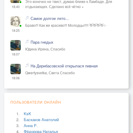
Это конечно не твист, думаю ближе к Ламбаде. Для
отдыхающих. Сделано всё чётко +
18:40
Самое долгое лето...
Браво!!! Как же красиво!!! Молодцы!!!!! 👋👋👋👋✨
18:25
Пара гнедых
Юдина Ирина, Спасибо
18:07
На Дерибасовской открылася пивная
Qwertysvetka, Света Спасибо
18:06
ПОЛЬЗОВАТЕЛИ ОНЛАЙН
KsK
Баскаков Анатолий
Анна Р.
Фёдорова Наталья