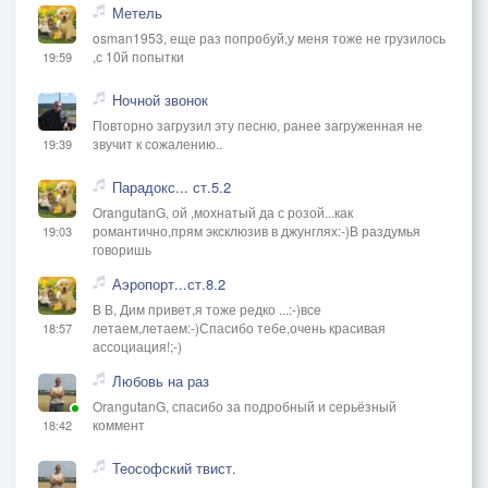
Метель
osman1953, еще раз попробуй,у меня тоже не грузилось
,с 10й попытки
19:59
Ночной звонок
Повторно загрузил эту песню, ранее загруженная не
звучит к сожалению..
19:39
Парадокс... ст.5.2
OrangutanG, ой ,мохнатый да с розой...как
романтично,прям эксклюзив в джунглях:-)В раздумья
19:03
говоришь
Аэропорт...ст.8.2
В В, Дим привет,я тоже редко ...:-)все
летаем,летаем:-)Спасибо тебе,очень красивая
18:57
ассоциация!;-)
Любовь на раз
OrangutanG, спасибо за подробный и серьёзный
коммент
18:42
Теософский твист.