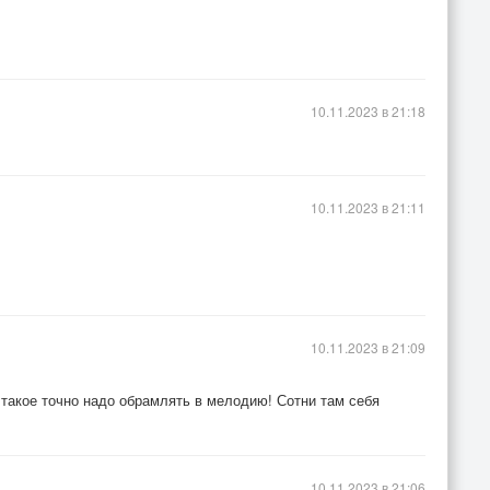
ех,
10.11.2023 в 21:18
2 раза)
10.11.2023 в 21:11
10.11.2023 в 21:09
т такое точно надо обрамлять в мелодию! Сотни там себя
10.11.2023 в 21:06