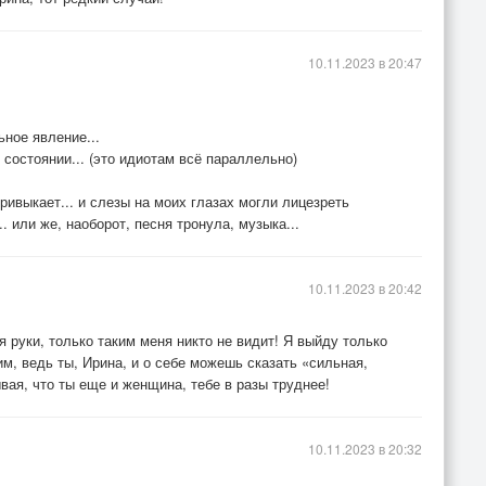
10.11.2023 в 20:47
ьное явление...
 состоянии... (это идиотам всё параллельно)
ривыкает... и слезы на моих глазах могли лицезреть
. или же, наоборот, песня тронула, музыка...
10.11.2023 в 20:42
я руки, только таким меня никто не видит! Я выйду только
им, ведь ты, Ирина, и о себе можешь сказать «сильная,
вая, что ты еще и женщина, тебе в разы труднее!
10.11.2023 в 20:32