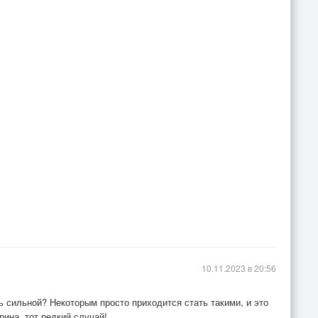
10.11.2023 в 20:56
 сильной? Некоторым просто приходится стать такими, и это
рина, тот редкий случай!