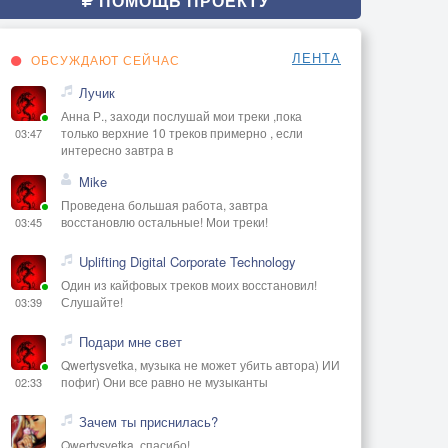
ПОМОЩЬ ПРОЕКТУ
ЛЕНТА
ОБСУЖДАЮТ СЕЙЧАС
Лучик
Анна Р., заходи послушай мои треки ,пока
только верхние 10 треков примерно , если
03:47
интересно завтра в
Mike
Проведена большая работа, завтра
восстановлю остальные! Мои треки!
03:45
Uplifting Digital Corporate Technology
Один из кайфовых треков моих восстановил!
Слушайте!
03:39
Подари мне свет
Qwertysvetka, музыка не может убить автора) ИИ
пофиг) Они все равно не музыканты
02:33
Зачем ты приснилась?
Qwertysvetka, спасибо!