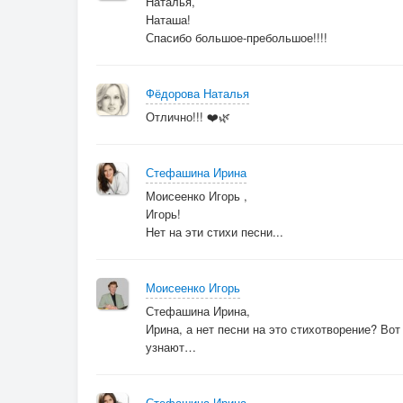
Наталья,
Наташа!
Проигрыш
Спасибо большое-пребольшое!!!!
Ты стал лучшим из всех. Ты стал лучшим из т
Фёдорова Наталья
Кто один в чистом поле... Но все-таки воин. (
Отлично!!! ❤️🌿
© Ирина Стефашина
Стефашина Ирина
Моисеенко Игорь ,
Игорь!
Нет на эти стихи песни...
Моисеенко Игорь
Стефашина Ирина,
Ирина, а нет песни на это стихотворение? Во
узнают…
Стефашина Ирина