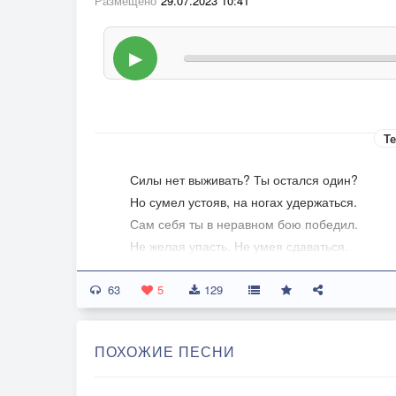
Размещено
29.07.2023 10:41
▶
Те
Силы нет выживать? Ты остался один?
Но сумел устояв, на ногах удержаться.
Сам себя ты в неравном бою победил.
Не желая упасть. Не умея сдаваться.
63
Ты по-волчьи не выл, словно загнанный зверь
5
129
Не корил Небеса, за судьбу проклиная.
Сердце в кровь разрывал от нелепых потерь.
ПОХОЖИЕ ПЕСНИ
На колени не падал, душу болью сжигая