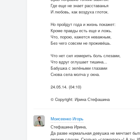
Где еще не знает расставанья
И любовь, как воздуха глоток.
Но пройдут года и жизнь покажет:
Кроме правды есть еще и ложь.
Что, порою, кажется неважным,
Без чего совсем не проживёшь.
Что нет сил измерить боль слезами,
Что вдруг оглушает тишина...
Бабушка с зелёными глазами
Снова села молча у окна.
24.05.14. (04:10)
© Copyright: Ирина Стефашина
Моисеенко Игорь
Стефашина Ирина,
Да разве нормальная девушка не мечтает быть
редкие случаи. Сколько «сломалось»! А ты, И