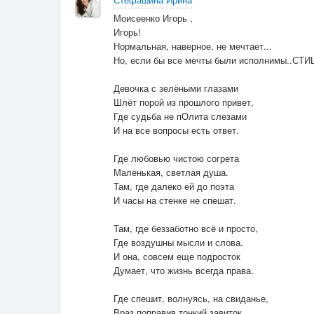
Моисеенко Игорь ,
Игорь!
Нормальная, наверное, не мечтает...
Но, если бы все мечты были исполнимы..СТИ
Девочка с зелёными глазами
Шлёт порой из прошлого привет,
Где судьба не пОлита слезами
И на все вопросы есть ответ.
Где любовью чистою согрета
Маленькая, светлая душа.
Там, где далеко ей до поэта
И часы на стенке не спешат.
Там, где беззаботно всё и просто,
Где воздушны мысли и слова.
И она, совсем еще подросток
Думает, что жизнь всегда права.
Где спешит, волнуясь, на свиданье,
Враз поправив тонкий завиток.