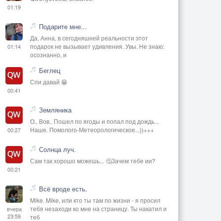
01:19
Подарите мне...
Да, Анна, в сегодняшней реальности этот
подарок не вызывает удивления. Увы. Не знаю:
01:14
осознанно, и
Беглец
Спи давай 😁
00:41
Земляника
О.. Вов.. Пошел по ягоды и попал под дождь...
Наше. Помолого-Метеорологическое...))+++
00:27
Солнца луч.
Сам так хорошо можешь... 🤔Зачем тебе ии?
00:21
Всё вроде есть.
Mike. Mike, или кто ты там по жизни - я просил
тебя незаходи ко мне на страницу. Ты накатил и
вчера
23:59
теб