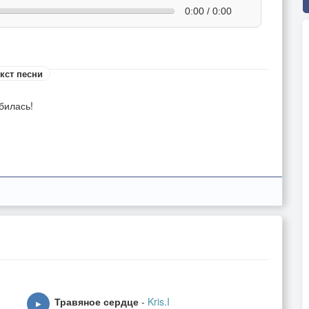
0:00 / 0:00
кст песни
билась!
 …
ивой
…
рою!
и.
Травяное сердце
-
Kris.I
▶