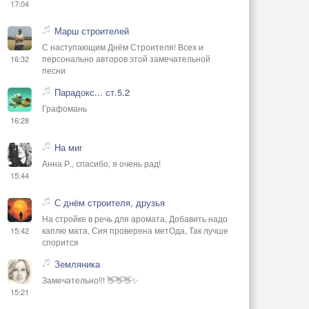
17:04
Марш строителей
С наступающим Днём Строителя! Всех и
персонально авторов этой замечательной
16:32
песни
Парадокс... ст.5.2
Графомань
16:28
На миг
Анна Р., спасибо, я очень рад!
15:44
С днём строителя, друзья
На стройке в речь для аромата, Добавить надо
каплю мата, Сия проверена метОда, Так лучше
15:42
спорится
Земляника
Замечательно!!! 👋👋👋✨
15:21