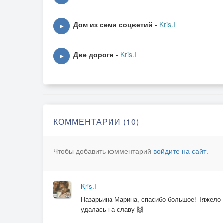
Ты готов уже? Но я-то не сошла ещё, прости
Дом из семи соцветий
-
Kris.I
▶
Две дороги
-
Kris.I
▶
КОММЕНТАРИИ (10)
Чтобы добавить комментарий
войдите на сайт
.
Kris.I
Назарьина Марина, спасибо большое! Тяжело б
удалась на славу 🙌