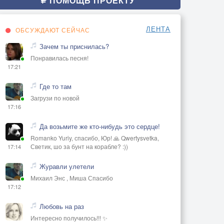
ПОМОЩЬ ПРОЕКТУ
ЛЕНТА
ОБСУЖДАЮТ СЕЙЧАС
Зачем ты приснилась?
Понравилась песня!
17:21
Где то там
Загрузи по новой
17:16
Да возьмите же кто-нибудь это сердце!
Romanko Yuriy, спасибо, Юр! 🙏 Qwertysvetka,
Светик, шо за бунт на корабле? :))
17:14
Журавли улетели
Михаил Энс , Миша Спасибо
17:12
Любовь на раз
Интересно получилось!!! ✨