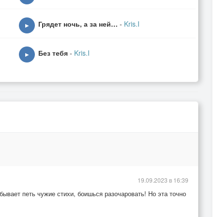
 …
Грядет ночь, а за ней…
-
Kris.I
▶
Без тебя
-
Kris.I
▶
19.09.2023 в 16:39
ывает петь чужие стихи, боишься разочаровать! Но эта точно