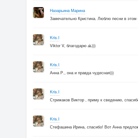
Назарьина Марина
Замечательно Кристина. Люблю песни в этом 
Kris.I
Viktor V, благодарю 🙏)))
Kris.I
Анна Р., она и правда чудесная)))
Kris.I
Стрижаков Виктор , приму к сведению, спасиб
Kris.I
Стефашина Ирина, спасибо! Вот Анна предлож