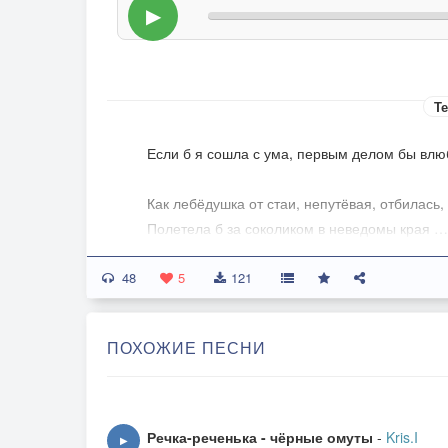
▶
Те
Если б я сошла с ума, первым делом бы влю
Как лебёдушка от стаи, непутёвая, отбилась,
Полетела б за соколиком в неведомы края …
Или рыбкой золотою поплыла за ним бы я –
48
5
121
Исполнять его желания покорно, молчаливо
Побежала б лёгкой ланью, оленихой терпел
ПОХОЖИЕ ПЕСНИ
К своему самцу-оленю, победителю, герою 
Первобытных ощущений так нам хочется по
И для этого, на время, надо лишь с ума сойт
Речка-реченька - чёрные омуты
-
Kris.I
▶