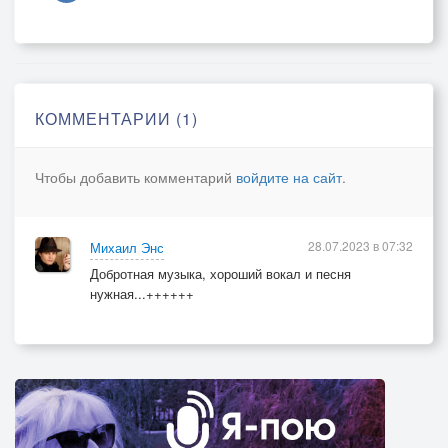
Пацаны рассвета всё ждали.
Темнота была против нас!
"Ни черта не видно" - кричали.
Над горой туман упадёт.
КОММЕНТАРИИ (1)
Старый волк завоет от боли.
Тот солдат домой не придёт.
Чтобы добавить комментарий
войдите на сайт
.
Он остался там, но героем.
И снова обстрел, снова в бой!
28.07.2023 в 07:32
Михаил Энс
И снова не чувствую руки свои.
Добротная музыка, хороший вокал и песня
Только смерть за спиной!
нужная...++++++
И кто-то орёт мне: "Малой, потерпи".
Обстрел.
Снова в бой!
И снова не чувствую руки свои.
Только смерть за спиной!