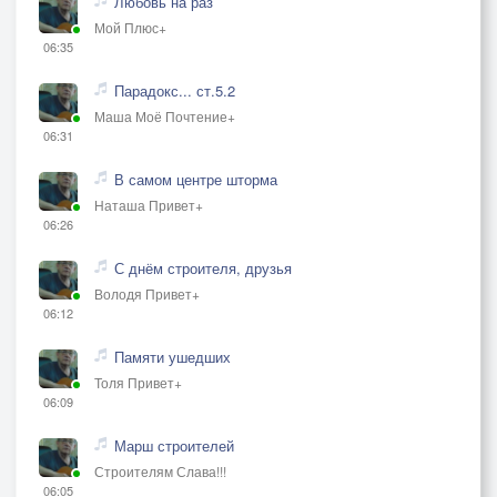
Любовь на раз
Мой Плюс+
06:35
Парадокс... ст.5.2
Маша Моё Почтение+
06:31
В самом центре шторма
Наташа Привет+
06:26
С днём строителя, друзья
Володя Привет+
06:12
Памяти ушедших
Толя Привет+
06:09
Марш строителей
Строителям Слава!!!
06:05