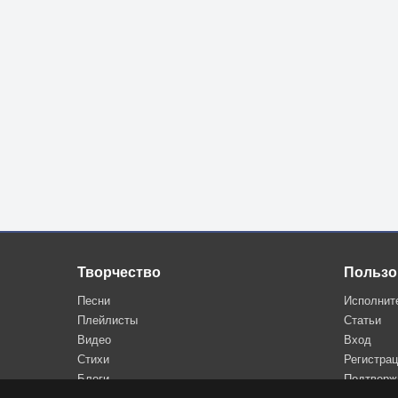
Творчество
Пользо
Песни
Исполнит
Плейлисты
Статьи
Видео
Вход
Стихи
Регистра
Блоги
Подтверж