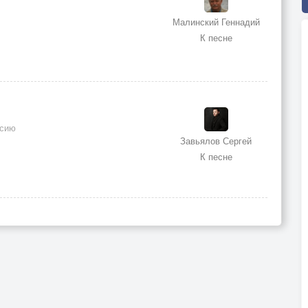
Малинский Геннадий
К песне
ссию
Завьялов Сергей
К песне