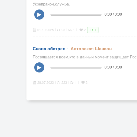
Укрепрайон,служба.
▶
0:00 / 0:00
01.10.2025
23
1
2
|
|
|
FREE
Снова обстрел -
Авторская
Шансон
Посвящается всем,кто в данный момент защищает Ро
▶
0:00 / 0:00
28.07.2023
223
1
2
|
|
|