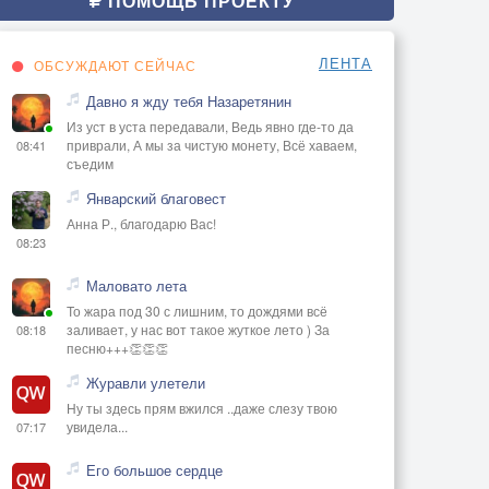
ПОМОЩЬ ПРОЕКТУ
ЛЕНТА
ОБСУЖДАЮТ СЕЙЧАС
Давно я жду тебя Назаретянин
Из уст в уста передавали, Ведь явно где-то да
приврали, А мы за чистую монету, Всё хаваем,
08:41
съедим
Январский благовест
Анна Р., благодарю Вас!
08:23
Маловато лета
То жара под 30 с лишним, то дождями всё
заливает, у нас вот такое жуткое лето ) За
08:18
песню+++👏👏👏
Журавли улетели
Ну ты здесь прям вжился ..даже слезу твою
увидела...
07:17
Его большое сердце