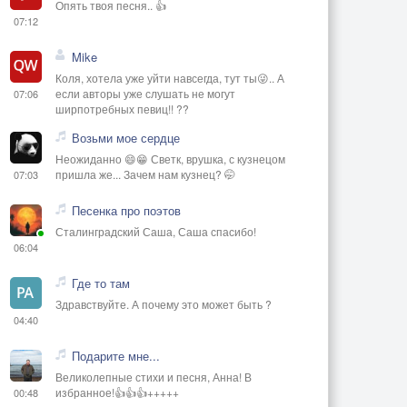
Опять твоя песня.. 👍
07:12
Mike
Коля, хотела уже уйти навсегда, тут ты😜.. А
если авторы уже слушать не могут
07:06
ширпотребных певиц!! ??
Возьми мое сердце
Неожиданно 😄😁 Светк, врушка, с кузнецом
пришла же... Зачем нам кузнец? 🤭
07:03
Песенка про поэтов
Сталинградский Саша, Саша спасибо!
06:04
Где то там
Здравствуйте. А почему это может быть ?
04:40
Подарите мне...
Великолепные стихи и песня, Анна! В
избранное!👍👍👍+++++
00:48