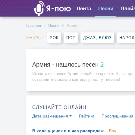
Лента
Песни
Плей
Главная
Песни
Армия
РОК
ПОП
ДЖАЗ, БЛЮЗ
НАРОД
ЖАНРЫ:
Армия - нашлось песен
2
Скачать все песни
Армия
онлайн на проекте Я-пою.ру. 
оставляйте отзывы и критику, у нас тут весело!
СЛУШАЙТЕ ОНЛАЙН
Дата размещения
Рейтинг
Прослушивания
В ходе уценок и в час распродаж -
Рок