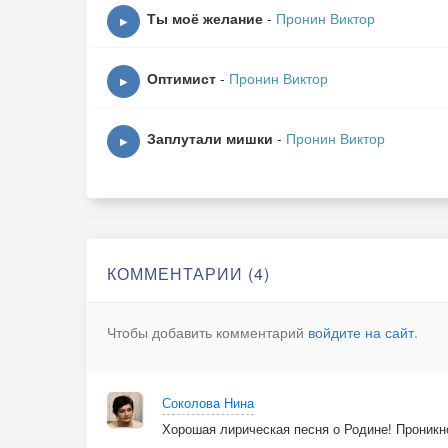
2р
Ты моё желание
-
Пронин Виктор
▶
В небе клин журавлей
Оптимист
-
Пронин Виктор
Это всё о России моей.
▶
А в сибирской таёжной глуши
Заплутали мишки
-
Пронин Виктор
▶
Меж деревьев река серебрится,
Воздух здесь или пей иль дыши
Травы в пояс и рожь колосится.
Припев: Тот же
КОММЕНТАРИИ (4)
Улетает душа, от красот в небеса
Чтобы добавить комментарий
войдите на сайт
.
Сердце радует ширь поднебесья,
Я пою о России любимой моей
Как жених серенаду невесте.
Соколова Нина
Хорошая лирическая песня о Родине! Проникн
Припев: Тот же