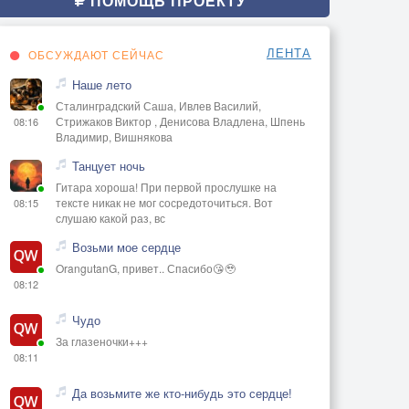
ПОМОЩЬ ПРОЕКТУ
ЛЕНТА
ОБСУЖДАЮТ СЕЙЧАС
Наше лето
Сталинградский Саша, Ивлев Василий,
Стрижаков Виктор , Денисова Владлена, Шпень
08:16
Владимир, Вишнякова
Танцует ночь
Гитара хороша! При первой прослушке на
тексте никак не мог сосредоточиться. Вот
08:15
слушаю какой раз, вс
Возьми мое сердце
OrangutanG, привет.. Спасибо😘🥹
08:12
Чудо
За глазеночки+++
08:11
Да возьмите же кто-нибудь это сердце!