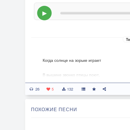
▶
Те
Когда солнце на зорьке играет
В вышине звонко птицы поют,
26
Сердце сладостно так замирает
5
132
Вспоминая деревни уют.
ПОХОЖИЕ ПЕСНИ
Припев:
Ширь лесов и полей