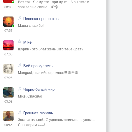
Вот так.. Я ему это.. при луне... А он взял и
завязал на спине... 🤦🥺
08:06
Песенка про поэтов
Маша спасибо!
07:57
Mike
Шурин - это брат жены, кто тебе брат?
07:35
Всё про куплеты
Mangust, спасибо огромное!!! 🌸🌸🌸
07:26
Чёрно-белый мир
Mike, Спасибо
05:52
Грешная любовь
Замечательно!.. С удовольствием послушал...
Соавторам +++!
00:45