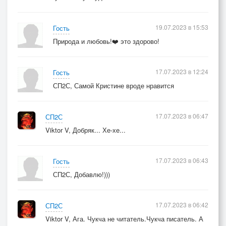
19.07.2023 в 15:53
Гость
Природа и любовь!❤️ это здорово!
17.07.2023 в 12:24
Гость
СП2С, Самой Кристине вроде нравится
17.07.2023 в 06:47
СП2С
Viktor V, Добряк... Хе-хе...
17.07.2023 в 06:43
Гость
СП2С, Добавлю!)))
17.07.2023 в 06:42
СП2С
Viktor V, Ага. Чукча не читатель.Чукча писатель. А