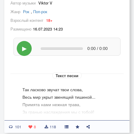
Автор музыки
Viktor V
Жанр
Рок
,
Поп-рок
Взрослый контент
18+
Размещено
16.07.2023 14:23
▶
0:00 / 0:00
Текст песни
Так ласково звучат твои слова,
Весь мир укрыт звенящей тишиной...
Примята нами нежная трава,
За гранью наслаждения мы с тобой!
101
Не существует ничего для нас
8
118