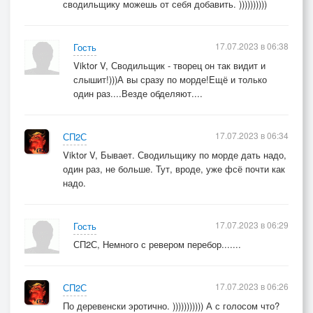
сводильщику можешь от себя добавить. ))))))))))
17.07.2023 в 06:38
Гость
Viktor V, Сводильщик - творец он так видит и
слышит!)))А вы сразу по морде!Ещё и только
один раз....Везде обделяют....
17.07.2023 в 06:34
СП2С
Viktor V, Бывает. Сводильщику по морде дать надо,
один раз, не больше. Тут, вроде, уже фсё почти как
надо.
17.07.2023 в 06:29
Гость
СП2С, Немного с ревером перебор.......
17.07.2023 в 06:26
СП2С
По деревенски эротично. ))))))))))) А с голосом что?