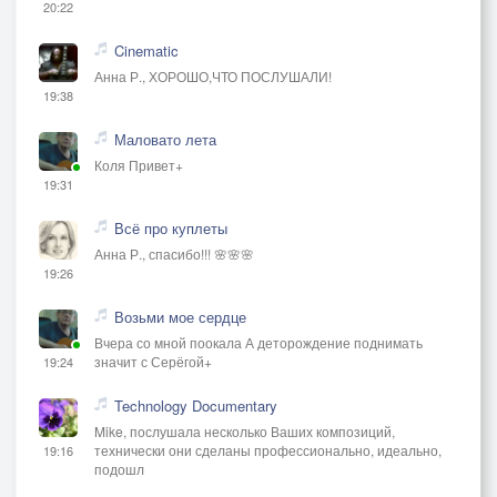
20:22
Cinematic
Анна Р., ХОРОШО,ЧТО ПОСЛУШАЛИ!
19:38
Маловато лета
Коля Привет+
19:31
Всё про куплеты
Анна Р., спасибо!!! 🌸🌸🌸
19:26
Возьми мое сердце
Вчера со мной поокала А деторождение поднимать
значит с Серёгой+
19:24
Technology Documentary
Mike, послушала несколько Ваших композиций,
технически они сделаны профессионально, идеально,
19:16
подошл