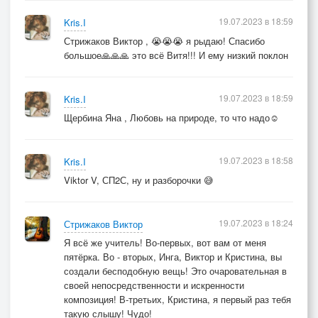
19.07.2023 в 18:59
Kris.I
Стрижаков Виктор , 😭😭😭 я рыдаю! Спасибо
большое🙏🙏🙏 это всё Витя!!! И ему низкий поклон
19.07.2023 в 18:59
Kris.I
Щербина Яна , Любовь на природе, то что надо☺️
19.07.2023 в 18:58
Kris.I
Viktor V, СП2С, ну и разборочки 😅
19.07.2023 в 18:24
Стрижаков Виктор
Я всё же учитель! Во-первых, вот вам от меня
пятёрка. Во - вторых, Инга, Виктор и Кристина, вы
создали бесподобную вещь! Это очаровательная в
своей непосредственности и искренности
композиция! В-третьих, Кристина, я первый раз тебя
такую слышу! Чудо!