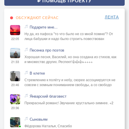
ПОМОЩЬ ПРОЕКТУ
ЛЕНТА
ОБСУЖДАЮТ СЕЙЧАС
Подарите мне...
Ну да, из пафоса "то что было не со мной помню"? От
лица бабушки и надо было строить повествован
22:05
Песенка про поэтов
Хорошая песня, Василий, но она создана из стихов, как
и множество других. Респект!👍👍👍+++++
21:33
В клетке
Стремлению к полёту и небу, скорее ассоциируется не
совсем с земным пониманием свободы, а со свободо
20:46
Январский благовест
Прекрасный романс! Звучание хрустально-зимнее. +2
20:36
Сыновьям
Фёдорова Наталья, Спасибо