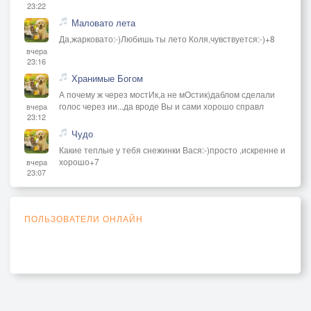
23:22
Маловато лета
Да,жарковато:-)Любишь ты лето Коля,чувствуется:-)+8
вчера
23:16
Хранимые Богом
А почему ж через мостИк,а не мОстик)даблом сделали
голос через ии...да вроде Вы и сами хорошо справл
вчера
23:12
Чудо
Какие теплые у тебя снежинки Вася:-)просто ,искренне и
хорошо+7
вчера
23:07
ПОЛЬЗОВАТЕЛИ ОНЛАЙН