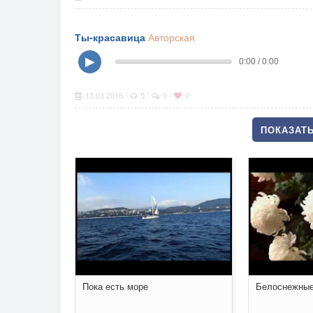
Ты-красавица
Авторская
▶
0:00 / 0:00
13.03.2016
5
0
0
|
|
|
ПОКАЗАТЬ
Пока есть море
Белоснежные