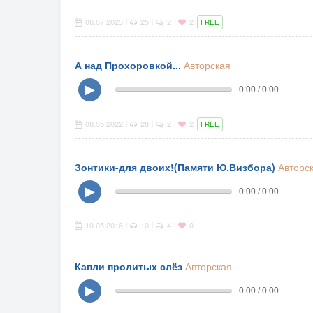
06.07.2023
25
2
2
|
|
|
FREE
А над Прохоровкой...
Авторская
▶
0:00 / 0:00
08.05.2022
28
2
2
|
|
|
FREE
Зонтики-для двоих!(Памяти Ю.Визбора)
Авторс
▶
0:00 / 0:00
10.05.2016
10
4
0
|
|
|
Капли пролитых слёз
Авторская
▶
0:00 / 0:00