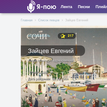
Лента
Песни
Плей
Главная
Список певцов
Зайцев Евгений
217
ИСПОЛНИТЕЛЬ
Зайцев Евгений
Когда приходит вдохновение...
Откуда
Сочи
Дата рождения
05 Jul 1964