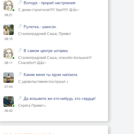
Володя - прораб настроения
С днем строителя!!!!!! Ура!!!!!!! 😃👍✨
08:21
Рулетка.- шансон.
Сталинградский Саша, Привет
08:15
В самом центре шторма
Сталинградский Саша, спасибо большое!!!
Спасибо!!! 🤗👍✨
08:11
Каким меня ты ядом напоила
С удовольствием послушал +
07:04
Да возьмите же кто-нибудь это сердце!
Серёга Привет+
06:42