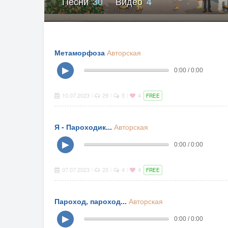
Песни
30
Видео
4
Метаморфоза
Авторская
▶
0:00 / 0:00
10.07.2023
29
5
4
|
|
|
FREE
Я - Пароходик...
Авторская
▶
0:00 / 0:00
07.07.2023
25
4
4
|
|
|
FREE
Пароход, пароход...
Авторская
▶
0:00 / 0:00