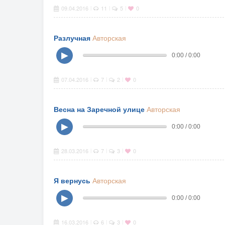
09.04.2016
11
5
0
|
|
|
Разлучная
Авторская
▶
0:00 / 0:00
07.04.2016
7
2
0
|
|
|
Весна на Заречной улице
Авторская
▶
0:00 / 0:00
28.03.2016
7
3
0
|
|
|
Я вернусь
Авторская
▶
0:00 / 0:00
16.03.2016
6
3
0
|
|
|