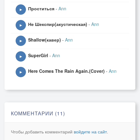
Проститься
-
Ann
▶
Не Шекспир(акустическая)
-
Ann
▶
Shallow(кавер)
-
Ann
▶
SuperGirl
-
Ann
▶
Here Comes The Rain Again.(Cover)
-
Ann
▶
КОММЕНТАРИИ (11)
Чтобы добавить комментарий
войдите на сайт
.