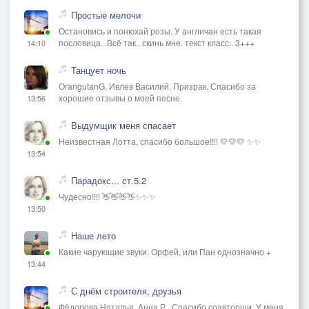
Простые мелочи
Остановись и понюхай розы. У англичан есть такая
пословица. .Всё так.. скинь мне. текст класс.. 3+++
14:10
Танцует ночь
OrangutanG, Ивлев Василий, Призрак. Спасибо за
хорошие отзывы о моей песне.
13:56
Выдумщик меня спасает
Неизвестная Лотта, спасибо большое!!!! 💛💛💛 ✨✨
13:54
Парадокс... ст.5.2
Чудесно!!!! 👋👋👋👋✨✨✨
13:50
Наше лето
Какие чарующие звуки. Орфей, или Пан однозначно +
13:44
С днём строителя, друзья
Фёдорова Наталья, Анна Р., Спасибо соавторши. У меня