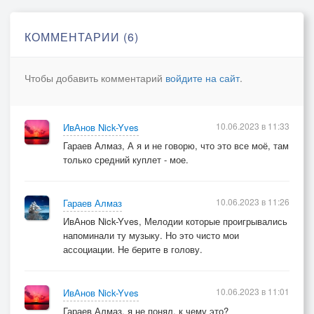
Своими крылами 2р.
Сбросит красное платье
КОММЕНТАРИИ (6)
Под ноги, долой!
Чтобы добавить комментарий
войдите на сайт
.
Поговори-и-ка, ты-и-и, со мной,
Гитара семиструнная!
Вся-а-а душа полна тобой,
10.06.2023 в 11:33
ИвАнов Nick-Yves
А ночь такая лунная!
Гараев Алмаз, А я и не говорю, что это все моё, там
только средний куплет - мое.
10.06.2023 в 11:26
Гараев Алмаз
ИвАнов Nick-Yves, Мелодии которые проигрывались
напоминали ту музыку. Но это чисто мои
ассоциации. Не берите в голову.
10.06.2023 в 11:01
ИвАнов Nick-Yves
Гараев Алмаз, я не понял, к чему это?