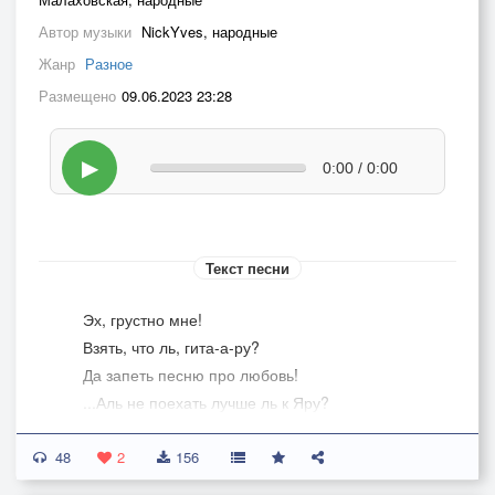
Автор музыки
NickYves, народные
Жанр
Разное
Размещено
09.06.2023 23:28
▶
0:00 / 0:00
Текст песни
Эх, грустно мне!
Взять, что ль, гита-а-ру?
Да запеть песню про любовь!
...Аль не поехать лучше ль к Яру?
Да разогре-е-е-е-еть шампанским кро-о-овь!
48
Там цыганки, да, молодыя,
2
156
А будут петь, плясать всю ночь.