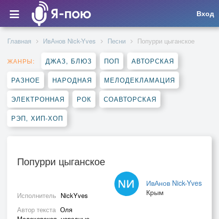
Вход
Главная
ИвАнов Nick-Yves
Песни
Попурри цыганское
ДЖАЗ, БЛЮЗ
ПОП
АВТОРСКАЯ
ЖАНРЫ:
РАЗНОЕ
НАРОДНАЯ
МЕЛОДЕКЛАМАЦИЯ
ЭЛЕКТРОННАЯ
РОК
СОАВТОРСКАЯ
РЭП, ХИП-ХОП
Попурри цыганское
ИвАнов Nick-Yves
Крым
Исполнитель
NickYves
Автор текста
Оля
Малаховская, народные