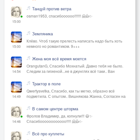
Танцуй против ветра
osman1953, спасибоооооо!!!!!!! 🤗👍✨
15:00
Земляника
Клёво. Чтоб такую прелесть написать надо быть хоть
немного но романтиком. 9+++
15:00
Жена моя всё время моется
OrangutanG, Спасибо Мохнатый. Давно тебя не было.
Следим за гигиеной...не в джунглях всё таки.. Ван
14:54
Трактор в поле
Qwertysvetka, Спасибо, как ты метко, образно всё
подметила. С опытом.. Вишнякова Жанна, Согласен на
14:49
В самом центре шторма
Фролов Владимир, да, копнули!!! 😃✨
Спасибоооооооооооо!!!!! 🤗👍✨
14:46
Всё про куплеты