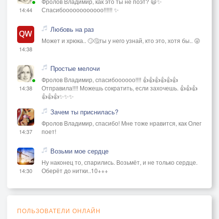
Фролов Владимир, как это ты не поэт? 😃✨
Спасибоооооооооооо!!!!!! ✨
14:44
Любовь на раз
Может и хрюка.. 🙄🤔ты у него узнай, кто это, хотя бы.. 😜
14:38
Простые мелочи
Фролов Владимир, спасибоооооо!!!! 👍👍👍👍👍👍
Отправила!!!! Можешь сократить, если захочешь. 👍👍👍
14:38
👍👍👍✨✨✨
Зачем ты приснилась?
Фролов Владимир, спасибо! Мне тоже нравится, как Олег
поет!
14:37
Возьми мое сердце
Ну наконец то, спарились. Возьмёт, и не только сердце.
Оберёт до нитки..10+++
14:30
ПОЛЬЗОВАТЕЛИ ОНЛАЙН